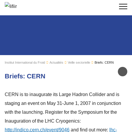
Recherc
Institut International du Froid
Actualités
Veille sectorielle
Briefs: CERN
Par
Briefs: CERN
CERN is to inaugurate its Large Hadron Collider and is
staging an event on May 31-June 1, 2007 in conjunction
with the launching. Register for the Symposium for the
Inauguration of the LHC Cryogenics:
http://indico.cern.ch/event/9046
and find out more:
lhc-