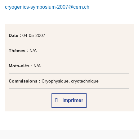
cryogenics-symposium-2007@cern.ch
Date :
04-05-2007
Thèmes :
N/A
Mots-clés :
N/A
Commissions :
Cryophysique, cryotechnique
Imprimer