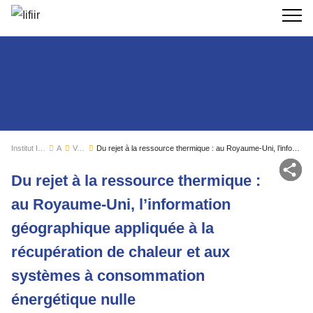
Recherc
Institut International du Froid
Actualités
Veille sectorielle
Du rejet à la ressource thermique : au Royaume-Uni, l’information géographique appliquée à la récupération de chaleur et aux systèmes à consommation énergétique nulle
Par
Du rejet à la ressource thermique :
au Royaume-Uni, l’information
géographique appliquée à la
récupération de chaleur et aux
systèmes à consommation
énergétique nulle