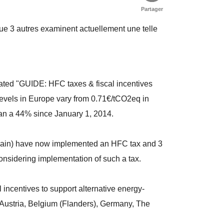
Partager
e 3 autres examinent actuellement une telle
ated "GUIDE: HFC taxes & fiscal incentives
 levels in Europe vary from 0.71€/tCO2eq in
an a 44% since January 1, 2014.
pain) have now implemented an HFC tax and 3
nsidering implementation of such a tax.
l incentives to support alternative energy-
: Austria, Belgium (Flanders), Germany, The