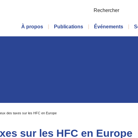
Rechercher
Menu principal
À propos
Publications
Événements
S
lieux des taxes sur les HFC en Europe
taxes sur les HFC en Europe