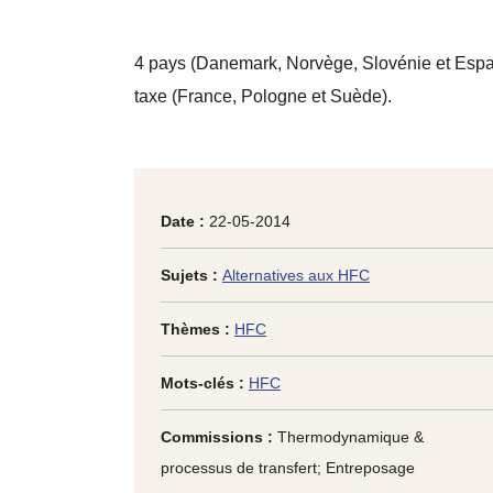
4 pays (Danemark, Norvège, Slovénie et Espag
taxe (France, Pologne et Suède).
Date :
22-05-2014
Sujets :
Alternatives aux HFC
Thèmes :
HFC
Mots-clés :
HFC
Commissions :
Thermodynamique &
processus de transfert; Entreposage