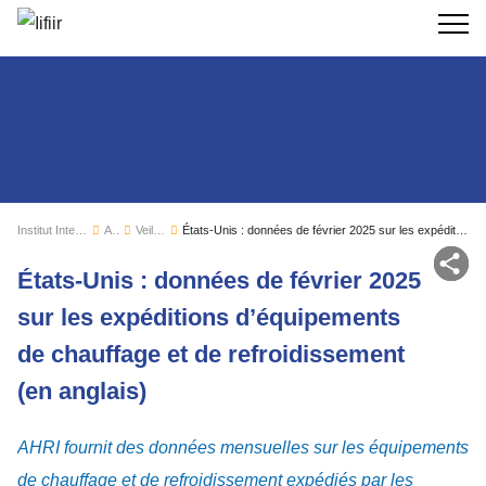
Recherc
Institut International du Froid
Actualités
Veille sectorielle
États-Unis : données de février 2025 sur les expéditions d’équipements de chauffage et de refroidissement (en anglais)
Par
États-Unis : données de février 2025
sur les expéditions d’équipements
de chauffage et de refroidissement
(en anglais)
AHRI fournit des données mensuelles sur les équipements
de chauffage et de refroidissement expédiés par les