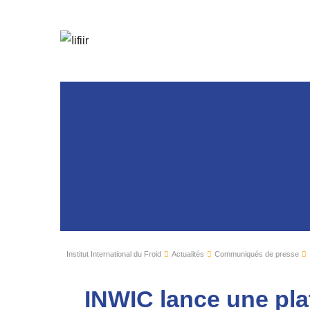
Institut International du Froid
Actualités
Communiqués de presse
INWIC lance une pla