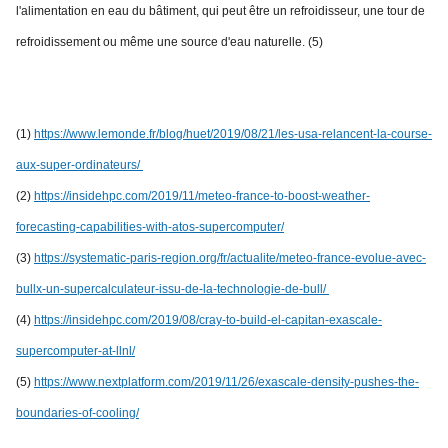
l'alimentation en eau du bâtiment, qui peut être un refroidisseur, une tour de
refroidissement ou même une source d'eau naturelle. (5)
(1)
https://www.lemonde.fr/blog/huet/2019/08/21/les-usa-relancent-la-course-
aux-super-ordinateurs/
(2)
https://insidehpc.com/2019/11/meteo-france-to-boost-weather-
forecasting-capabilities-with-atos-supercomputer/
(3)
https://systematic-paris-region.org/fr/actualite/meteo-france-evolue-avec-
bullx-un-supercalculateur-issu-de-la-technologie-de-bull/
(4)
https://insidehpc.com/2019/08/cray-to-build-el-capitan-exascale-
supercomputer-at-llnl/
(5)
https://www.nextplatform.com/2019/11/26/exascale-density-pushes-the-
boundaries-of-cooling/