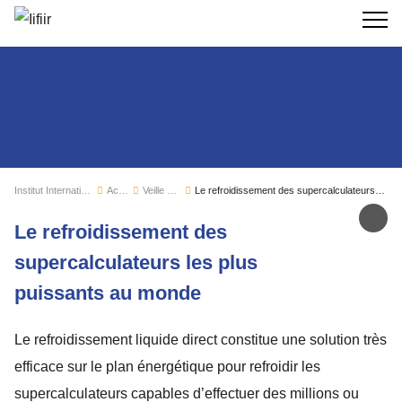
Recherc
Institut International du Froid
Actualités
Veille sectorielle
Le refroidissement des supercalculateurs les plus puissants au monde
Par
Le refroidissement des
supercalculateurs les plus
puissants au monde
Le refroidissement liquide direct constitue une solution très
efficace sur le plan énergétique pour refroidir les
supercalculateurs capables d’effectuer des millions ou