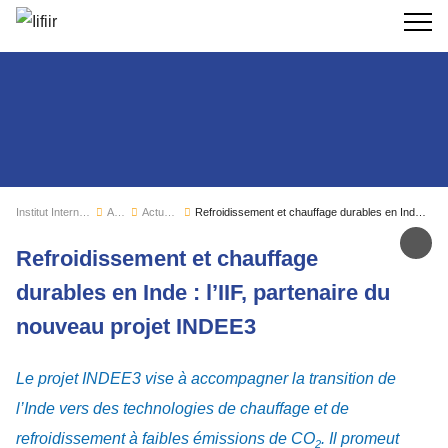
Recherc
Institut International du Froid
Actualités
Actualités de l'IIF
Refroidissement et chauffage durables en Inde : l’IIF, partenaire du nouveau projet INDEE3
Par
Refroidissement et chauffage
durables en Inde : l’IIF, partenaire du
nouveau projet INDEE3
Le projet INDEE3 vise à accompagner la transition de
l’Inde vers des technologies de chauffage et de
refroidissement à faibles émissions de CO
. Il promeut
2