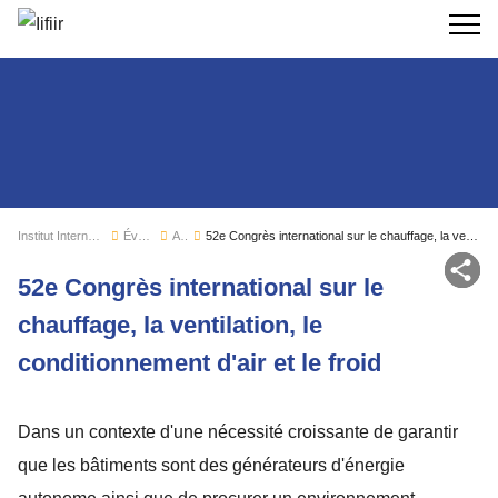
Recherc
Institut International du Froid
Évènements
Agenda
52e Congrès international sur le chauffage, la ventilation, le conditionnement d'air et le froid
Par
52e Congrès international sur le
chauffage, la ventilation, le
conditionnement d'air et le froid
Dans un contexte d'une nécessité croissante de garantir
que les bâtiments sont des générateurs d'énergie