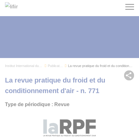
Recherc
Institut International du Froid
Publications
La revue pratique du froid et du conditionnemen...
Par
La revue pratique du froid et du
conditionnement d'air - n. 771
Type de périodique : Revue