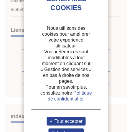
Document disponible en consultation à la
bibliothèque du siège de l'IIF uniquement.
Nous utilisons des
Liens
cookies pour améliorer
votre expérience
utilisateur.
Vos préférences sont
Voir les articles (3)
modifiables à tout
moment en cliquant sur
« Gestion des services »
en bas à droite de nos
Voir le périodique
pages.
Pour en savoir plus,
consultez notre
Politique
de confidentialité
.
Indexation
Tout accepter