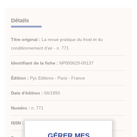
Détails
Titre original :
La revue pratique du froid et du
conditionnement d'air - n. 771
Identifiant de la fiche :
NP000629-00137
Édition :
Pyc Editions - Paris - France
Date d'édition :
04/1993
Numéro :
n. 771
ISSN :
1959-4747