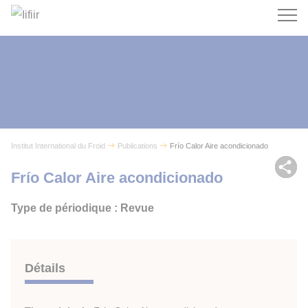
Recherc
Institut International du Froid
Publications
Frío Calor Aire acondicionado
Par
Frío Calor Aire acondicionado
Type de périodique : Revue
Détails