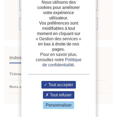
Nous utilisons des
Voir les articles (2)
cookies pour améliorer
votre expérience
utilisateur.
Vos préférences sont
Voir le périodique
modifiables à tout
moment en cliquant sur
« Gestion des services »
en bas à droite de nos
pages.
Pour en savoir plus,
Indexation
consultez notre
Politique
de confidentialité
.
Thèmes :
N/A
Tout accepter
Mots-clés :
N/A
Tout refuser
Personnaliser