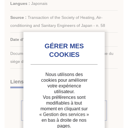
Langues :
Japonais
Source :
Transaction of the Society of Heating, Air-
conditioning and Sanitary Engineers of Japan - n. 58
Date d'édition :
06/1995
Document disponible en consultation à la bibliothèque du
siège de l'IIF uniquement.
Nous utilisons des
cookies pour améliorer
Liens
votre expérience
utilisateur.
Vos préférences sont
modifiables à tout
Voir d'autres articles du même
moment en cliquant sur
numéro (5)
« Gestion des services »
en bas à droite de nos
pages.