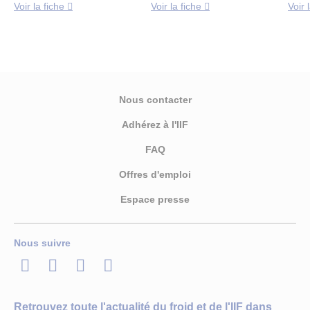
Voir la fiche
Voir la fiche
Voir 
Nous contacter
Adhérez à l'IIF
FAQ
Offres d'emploi
Espace presse
Nous suivre
LinkedIn
Twitter
Facebook
Youtube
Retrouvez toute l'actualité du froid et de l'IIF dans