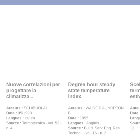
Nuove correlazioni per
Degree-hour steady-
Scel
progettare la
state temperature
ter
climatizza...
index.
estiv
Auteurs :
SCHIBUOLA L.
Auteurs :
WAIDE P. A., NORTON
Auteu
Date :
05/1998
B.
Date 
Langues :
Italien
Date :
1995
Langu
Source :
Termotecnica - vol. 52 -
Langues :
Anglais
Sourc
n. 4
Source :
Build. Serv. Eng. Res.
12
Technol. - vol. 16 - n. 2