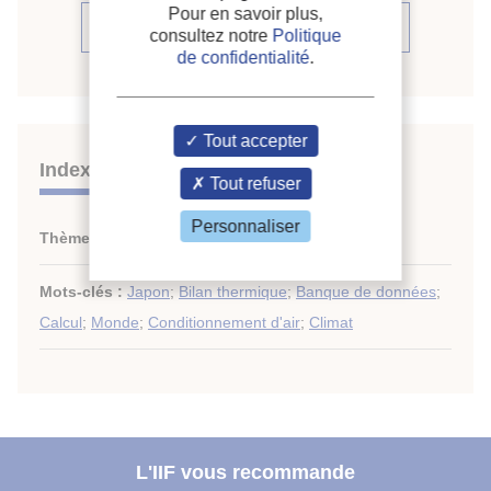
Pour en savoir plus,
Voir la source
consultez notre
Politique
de confidentialité
.
Tout accepter
Indexation
Tout refuser
Personnaliser
Thèmes :
Conditionnement d'air : généralités
Mots-clés :
Japon
;
Bilan thermique
;
Banque de données
;
Calcul
;
Monde
;
Conditionnement d'air
;
Climat
L'IIF vous recommande