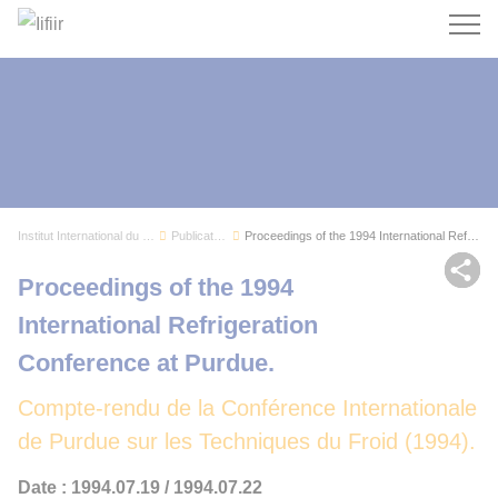
Recherc
Institut International du Froid
Publications
Proceedings of the 1994 International Refrigera...
Par
Proceedings of the 1994
International Refrigeration
Conference at Purdue.
Compte-rendu de la Conférence Internationale
de Purdue sur les Techniques du Froid (1994).
Date : 1994.07.19 / 1994.07.22