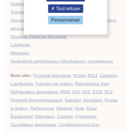
Systèmes de détente
;
Tout refuser
Transfert de masse
;
Personnaliser
Circulation du fluide : tuyauterie, régulation, automatisme,
sécurité
;
Stockage d'énergie thermique
;
Lubrifiants
;
Mélanges
;
Applications domestiques (réfrigérateurs, congélateurs)
Mots-clés :
Propriété thermique
;
R134a
;
R114
;
Capillaire
;
Lubrification
;
Transfert de chaleur
;
Refroidisseur d'air
;
Réfrigerateur domestique
;
R502
;
R32
;
R22
;
R125
;
R12
;
Propriété thermodynamique
;
Substitut
;
Simulation
;
Pompe
à chaleur
;
Performance
;
Mélange
;
Huile
;
Essai
;
Équipement
;
Détendeur
;
Contrôle
;
Frigorigène
;
Congélateur domestique
;
Conditionnement d'air
;