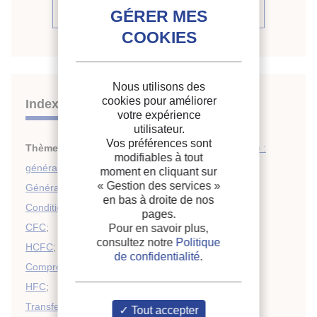
Voir la conférence
Nous utilisons des
cookies pour améliorer
Indexation
votre expérience
utilisateur.
Vos préférences sont
Thèmes :
Pompes à chaleur, récupération d'énergie :
modifiables à tout
généralités
;
moment en cliquant sur
« Gestion des services »
Généralités sur le froid
;
en bas à droite de nos
Conditionnement d'air : généralités
;
pages.
CFC
;
Pour en savoir plus,
consultez notre
Politique
HCFC
;
de confidentialité
.
Compresseurs
;
HFC
;
Transfert de chaleur
;
Tout accepter