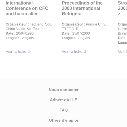
International
Proceedings of the
Stro
Conference on CFC
2000 International
2001
and halon alter...
Refrigera...
z ...
Organisateur :
Fed. eng. Soc.
Organisateur :
Purdue Univ.,
Organ
China Assoc. Sci. Technol.
TREE D. R.
Unive
Date :
20/04/1993
Date :
25/07/2000
Brati
Langues :
Anglais
Langues :
Anglais
Date 
Langu
Voir la fiche
Voir la fiche
Voir 
Nous contacter
Adhérez à l'IIF
FAQ
Offres d'emploi