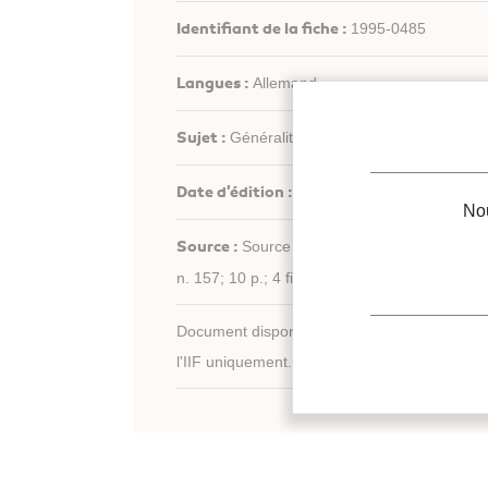
Identifiant de la fiche :
1995-0485
Langues :
Allemand
Sujet :
Généralités
Date d'édition :
01/11/1993
Nou
Source :
Source : CLIMA 2000, London
n. 157; 10 p.; 4 fig.; 4 ref.
Document disponible en consultation à la bib
l'IIF uniquement.