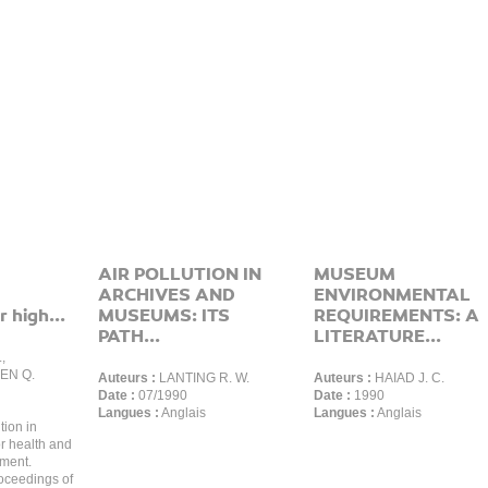
AIR POLLUTION IN
MUSEUM
ARCHIVES AND
ENVIRONMENTAL
r high...
MUSEUMS: ITS
REQUIREMENTS: A
PATH...
LITERATURE...
,
EN Q.
Auteurs :
LANTING R. W.
Auteurs :
HAIAD J. C.
Date :
07/1990
Date :
1990
Langues :
Anglais
Langues :
Anglais
ution in
or health and
nment.
oceedings of