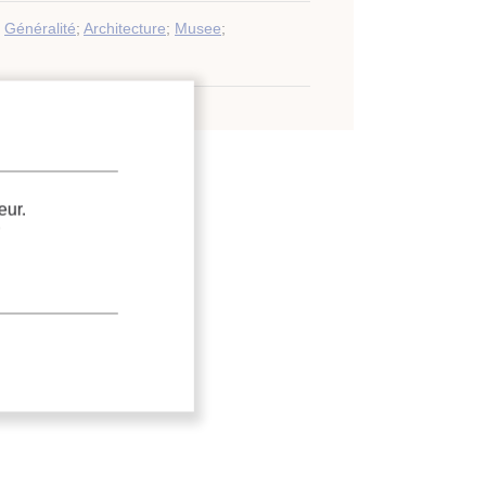
;
Généralité
;
Architecture
;
Musee
;
eur.
.