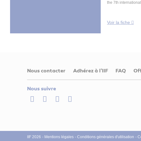
the 7th internationa
Voir la fiche
Nous contacter
Adhérez à l'IIF
FAQ
Of
Nous suivre
LinkedIn
Twitter
Facebook
Youtube
IIF 2026
Mentions légales
Conditions générales d'utilisation
C