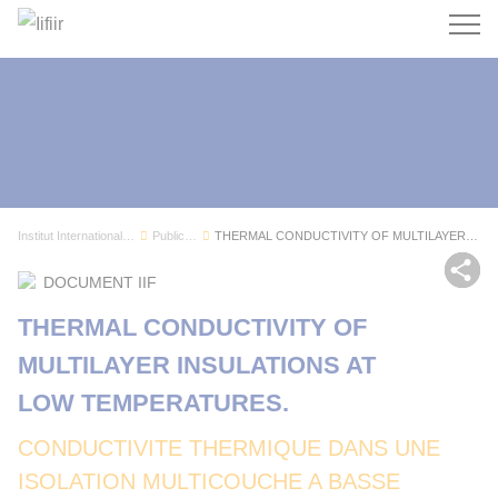
Recherc
Institut International du Froid
Publications
THERMAL CONDUCTIVITY OF MULTILAYER INSULATIONS ...
Par
DOCUMENT IIF
THERMAL CONDUCTIVITY OF
MULTILAYER INSULATIONS AT
LOW TEMPERATURES.
CONDUCTIVITE THERMIQUE DANS UNE
ISOLATION MULTICOUCHE A BASSE