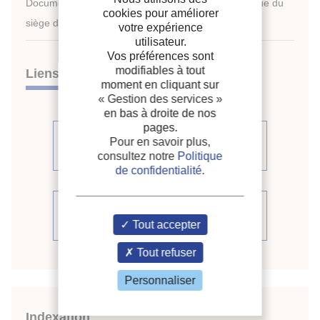
Document disponible en consultation à la bibliothèque du
cookies pour améliorer
siège de l'IIF uniquement.
votre expérience
utilisateur.
Vos préférences sont
modifiables à tout
Liens
moment en cliquant sur
« Gestion des services »
en bas à droite de nos
pages.
Voir d'autres communications du
Pour en savoir plus,
même compte rendu (541)
consultez notre
Politique
de confidentialité
.
Voir le compte rendu de la
conférence
Tout accepter
Tout refuser
Personnaliser
Indexation