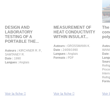
DESIGN AND
MEASUREMENT OF
The
LABORATORY
HEAT CONDUCTIVITY
cond
TESTING OF A
WITHIN INSULAT...
poly
PORTABLE THE...
Auteurs :
GROSSMANN K.
Auteu
Date :
24/09/1990
WANG
Auteurs :
KIRCHNER R. P.,
Langues :
Anglais
Date 
SAMTANEY R.
Formats :
PDF
Langu
Date :
1990
Sourc
Langues :
Anglais
Refri
Proce
Inter
Refrig
Forma
Voir la fiche
Voir la fiche
Voir 