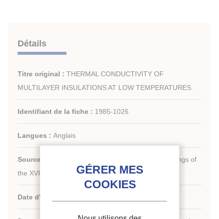
Détails
Titre original :
THERMAL CONDUCTIVITY OF
MULTILAYER INSULATIONS AT LOW TEMPERATURES.
Identifiant de la fiche :
1985-1026
Langues :
Anglais
Source :
[Refrigeration serving humanity]. Proceedings of
th
the XVI
international Congress of Refrigeration.
Date d'édition :
07/08/1983
Nous utilisons des