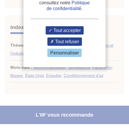
consultez notre
Politique
de confidentialité
.
Indexation
Tout accepter
Tout refuser
Thèmes :
Conditionnement d’air dans les laboratoires et
Personnaliser
l’industrie
Mots-clés :
Recommandation
;
Surveillance
;
Paramètre
;
Musee
;
États-Unis
;
Enquête
;
Conditionnement d'air
L'IIF vous recommande