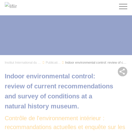
Recherc
Institut International du Froid
Publications
Indoor environmental control: review of current...
Par
Indoor environmental control:
review of current recommendations
and survey of conditions at a
natural history museum.
Contrôle de l'environnement intérieur :
recommandations actuelles et enquête sur les