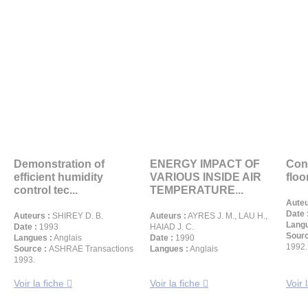
Demonstration of
ENERGY IMPACT OF
Conv
efficient humidity
VARIOUS INSIDE AIR
floo
control tec...
TEMPERATURE...
Auteu
Date 
Auteurs :
SHIREY D. B.
Auteurs :
AYRES J. M., LAU H.,
Langu
Date :
1993
HAIAD J. C.
Sourc
Langues :
Anglais
Date :
1990
1992. 
Source :
ASHRAE Transactions
Langues :
Anglais
1993.
Voir la fiche
Voir la fiche
Voir 