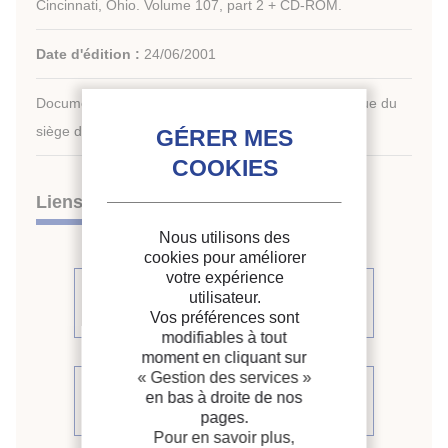
Cincinnati, Ohio. Volume 107, part 2 + CD-ROM.
Date d'édition :
24/06/2001
Document disponible en consultation à la bibliothèque du
siège de l'IIF uniquement.
Liens
Nous utilisons des
cookies pour améliorer
votre expérience
Voir d'autres communications du
utilisateur.
même compte rendu (34)
Vos préférences sont
modifiables à tout
moment en cliquant sur
« Gestion des services »
Voir le compte rendu de la
en bas à droite de nos
conférence
pages.
Pour en savoir plus,