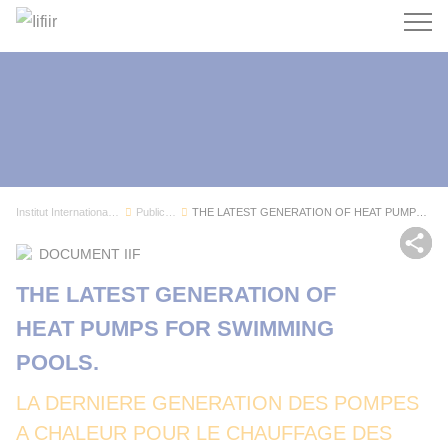
Recherc
Institut International du Froid
Publications
THE LATEST GENERATION OF HEAT PUMPS FOR SWIMMIN...
Par
DOCUMENT IIF
THE LATEST GENERATION OF
HEAT PUMPS FOR SWIMMING
POOLS.
LA DERNIERE GENERATION DES POMPES
A CHALEUR POUR LE CHAUFFAGE DES