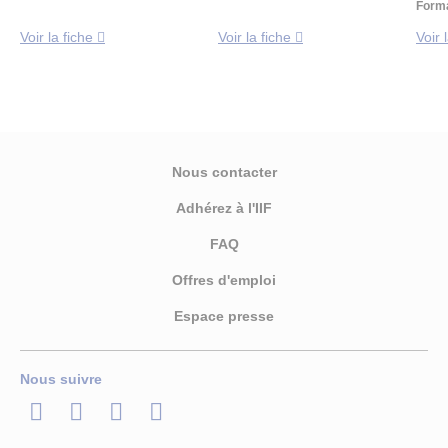
Forma
Voir la fiche
Voir la fiche
Voir 
Nous contacter
Adhérez à l'IIF
FAQ
Offres d'emploi
Espace presse
Nous suivre
LinkedIn
Twitter
Facebook
Youtube