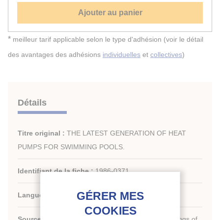
Ajouter au panier
*
meilleur tarif applicable selon le type d'adhésion (voir le détail
des avantages des adhésions
individuelles
et
collectives
)
Détails
Titre original :
THE LATEST GENERATION OF HEAT
PUMPS FOR SWIMMING POOLS.
Identifiant de la fiche :
1986-0371
Langues :
Anglais
Source :
[Refrigeration serving humanity]. Proceedings of