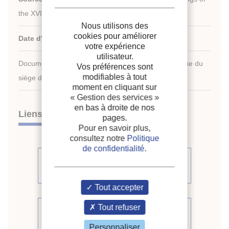
th
the XVI
international Congress of Refrigeration.
Nous utilisons des
cookies pour améliorer
Date d'édition :
07/08/1983
votre expérience
utilisateur.
Document disponible en consultation à la bibliothèque du
Vos préférences sont
modifiables à tout
siège de l'IIF uniquement.
moment en cliquant sur
« Gestion des services »
en bas à droite de nos
Liens
pages.
Pour en savoir plus,
consultez notre
Politique
de confidentialité
.
Voir d'autres communications du
même compte rendu (541)
Tout accepter
Tout refuser
Voir le compte rendu de la
conférence
Personnaliser