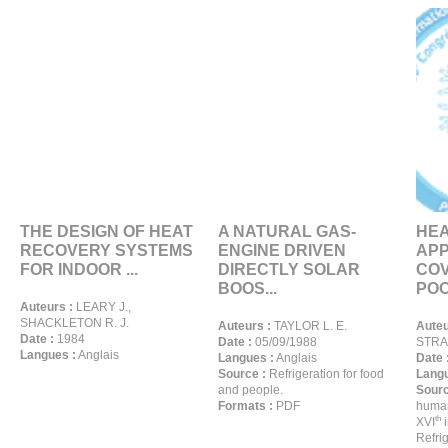
THE DESIGN OF HEAT
A NATURAL GAS-
HEA
RECOVERY SYSTEMS
ENGINE DRIVEN
APP
FOR INDOOR ...
DIRECTLY SOLAR
COV
BOOS...
POO
Auteurs :
LEARY J.,
SHACKLETON R. J.
Auteurs :
TAYLOR L. E.
Auteu
Date :
1984
Date :
05/09/1988
STRA
Langues :
Anglais
Langues :
Anglais
Date 
Source :
Refrigeration for food
Langu
and people.
Sourc
Formats :
PDF
human
th
XVI
i
Refrig