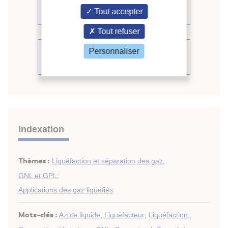
Voir d'autres communications du
Tout accepter
même compte rendu (398)
Tout refuser
Voir le compte rendu de la
Personnaliser
conférence
Indexation
Thèmes :
Liquéfaction et séparation des gaz
;
GNL et GPL
;
Applications des gaz liquéfiés
Mots-clés :
Azote liquide
;
Liquéfacteur
;
Liquéfaction
;