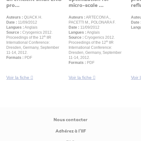
pro...
micro-scale ...
ref
Auteurs :
QUACK H.
Auteurs :
ARTECONI A.,
Auteu
Date :
11/09/2012
PACETTI M., POLONARA F.
Date 
Langues :
Anglais
Date :
11/09/2012
Langu
Source :
Cryogenics 2012.
Langues :
Anglais
th
Proceedings of the 12
IIR
Source :
Cryogenics 2012.
th
International Conference:
Proceedings of the 12
IIR
Dresden, Germany, September
International Conference:
11-14, 2012.
Dresden, Germany, September
Formats :
PDF
11-14, 2012.
Formats :
PDF
Voir la fiche
Voir la fiche
Voir 
Nous contacter
Adhérez à l'IIF