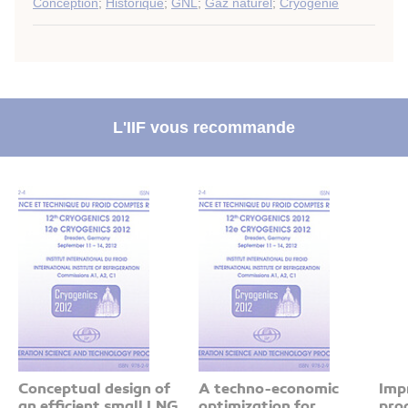
Conception
;
Historique
;
GNL
;
Gaz naturel
;
Cryogénie
L'IIF vous recommande
Conceptual design of
A techno-economic
Imp
an efficient small LNG
optimization for
pro