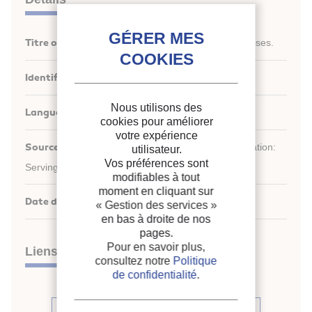
Titre original :
Hybrid cryogenic liquefaction processes.
Identifiant de la fiche :
2004-2639
Nous utilisons des
Langues :
Anglais
cookies pour améliorer
votre expérience
st
Source :
21
IIR International Congress of Refrigeration:
utilisateur.
Vos préférences sont
Serving the Needs of Mankind.
modifiables à tout
moment en cliquant sur
Date d'édition :
17/08/2003
« Gestion des services »
en bas à droite de nos
pages.
Pour en savoir plus,
Liens
consultez notre
Politique
de confidentialité
.