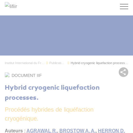
Recherc
Institut International du Froid
Publications
Hybrid cryogenic liquefaction processes.
Par
DOCUMENT IIF
Hybrid cryogenic liquefaction
processes.
Procédés hybrides de liquéfaction
cryogénique.
Auteurs :
AGRAWAL R.
,
BROSTOW A. A.
,
HERRON D.