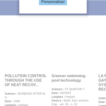
Personnaliser
L'IIF vous recommande
POLLUTION CONTROL
Greener swimming-
LA 
THROUGH THE USE
pool technology.
GAY
OF HEAT RECOV...
SYS
REC
Auteurs :
ST QUINTON T.
Date :
06/2003
Auteurs :
BURBAGE-ATTER M.
Langues :
Anglais
G.
Auteu
Source :
Build. Serv. environ.
Date :
1990
Date 
Eng. - vol. 26 - n. 10
Langues :
Anglais
Langu