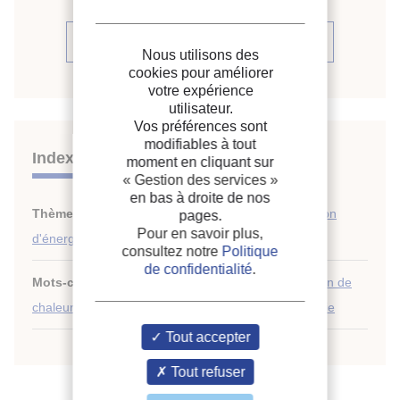
Voir la source
Nous utilisons des
cookies pour améliorer
votre expérience
utilisateur.
Vos préférences sont
modifiables à tout
Indexation
moment en cliquant sur
« Gestion des services »
en bas à droite de nos
Thèmes :
Autres systèmes à économie / récupération
pages.
Pour en savoir plus,
d'énergie
consultez notre
Politique
de confidentialité
.
Mots-clés :
Piscine
;
Déshumidification
;
Récuperation de
chaleur
;
Sport
;
Pompe à chaleur
;
Économie d'energie
Tout accepter
Tout refuser