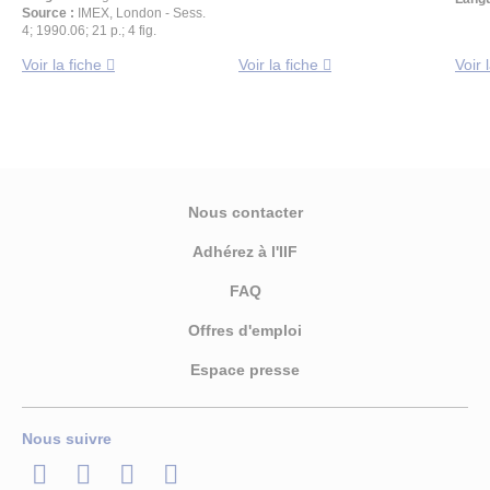
Source :
IMEX, London - Sess.
4; 1990.06; 21 p.; 4 fig.
Voir la fiche
Voir la fiche
Voir 
Nous contacter
Adhérez à l'IIF
FAQ
Offres d'emploi
Espace presse
Nous suivre
LinkedIn
Twitter
Facebook
Youtube