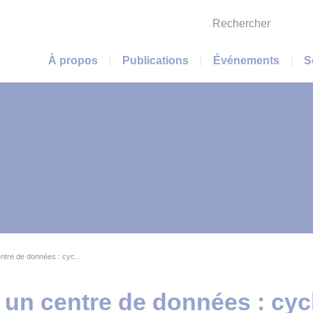
Rechercher
Menu principal
À propos
Publications
Événements
S
ntre de données : cyc...
 un centre de données : cycl