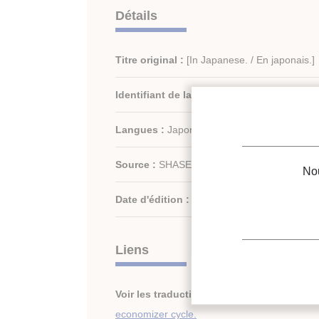
Détails
Titre original :
[In Japanese. / En japonais.]
Identifiant de la fiche :
30004853
Langues :
Japonais
Source :
SHASE - vol. 86 - n. 3
Nou
Date d'édition :
2012
Liens
Voir les traductions :
Data center heat reject
economizer cycle.