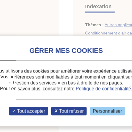
Indexation
Thèmes :
Autres applicat
Conditionnement d’air dan
Mots-clés :
Rejet de cha
Refroidissement
;
Système
Conditionnement d'air
;
É
s utilisons des cookies pour améliorer votre expérience utilisat
Vos préférences sont modifiables à tout moment en cliquant sur
« Gestion des services »
en bas à droite de nos pages.
Pour en savoir plus, consultez notre
Politique de confidentialité
Tout accepter
Tout refuser
Personnaliser
ion: indirect air-side