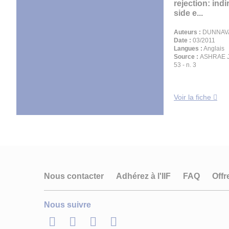
rejection: indir
side e...
Auteurs :
DUNNAVA
Date :
03/2011
Langues :
Anglais
Source :
ASHRAE Jo
53 - n. 3
Voir la fiche
Nous contacter
Adhérez à l'IIF
FAQ
Offr
Nous suivre
LinkedIn
Twitter
Facebook
Youtube