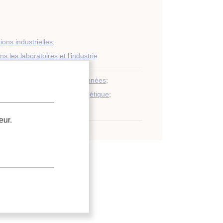
ions industrielles
;
s les laboratoires et l’industrie
leur
;
Chaleur
;
Centre de données
;
 évaporatif
;
Efficacité énergétique
;
changeur de chaleur
eur.
.