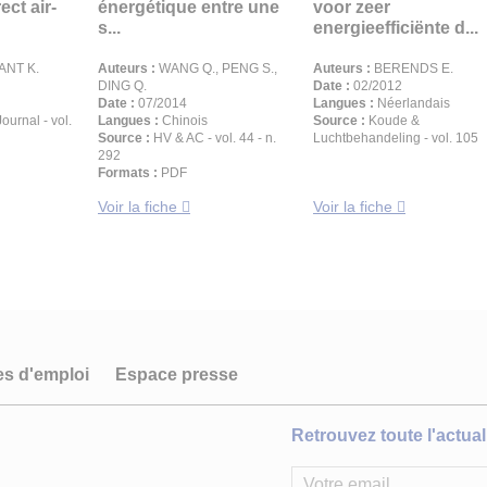
ect air-
énergétique entre une
voor zeer
s...
energieefficiënte d...
NT K.
Auteurs :
WANG Q., PENG S.,
Auteurs :
BERENDS E.
DING Q.
Date :
02/2012
Date :
07/2014
Langues :
Néerlandais
urnal - vol.
Langues :
Chinois
Source :
Koude &
Source :
HV & AC - vol. 44 - n.
Luchtbehandeling - vol. 105
292
Formats :
PDF
Voir la fiche
Voir la fiche
es d'emploi
Espace presse
Retrouvez toute l'actuali