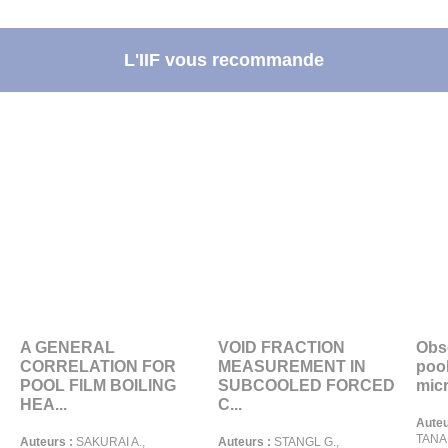
L'IIF vous recommande
A GENERAL
VOID FRACTION
Obse
CORRELATION FOR
MEASUREMENT IN
pool
POOL FILM BOILING
SUBCOOLED FORCED
micr
HEA...
C...
Auteu
TANAK
Auteurs :
SAKURAI A.,
Auteurs :
STANGL G.,