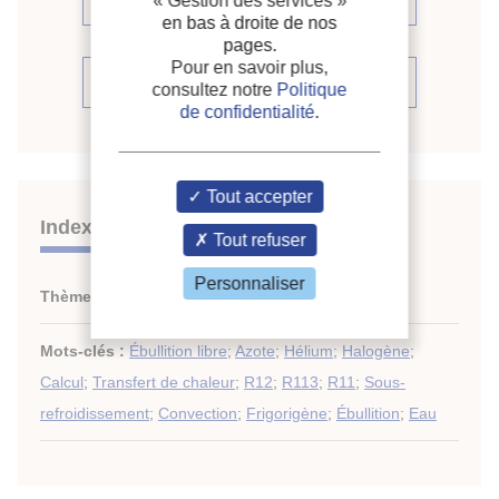
« Gestion des services »
en bas à droite de nos
pages.
Pour en savoir plus,
Voir la source
consultez notre
Politique
de confidentialité
.
Tout accepter
Indexation
Tout refuser
Personnaliser
Thèmes :
Transfert de masse
Mots-clés :
Ébullition libre
;
Azote
;
Hélium
;
Halogène
;
Calcul
;
Transfert de chaleur
;
R12
;
R113
;
R11
;
Sous-
refroidissement
;
Convection
;
Frigorigène
;
Ébullition
;
Eau