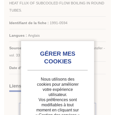
HEAT FLUX OF SUBCOOLED FLOW BOILING IN ROUND
TUBES.
Identifiant de la fiche :
1991-0594
Langues :
Anglais
Source :
International Journal of Heat and Mass Transfer -
vol. 33 - n. 4
Date d'édition :
04/1990
Nous utilisons des
cookies pour améliorer
Liens
votre expérience
utilisateur.
Vos préférences sont
modifiables à tout
Voir d'autres articles du même
moment en cliquant sur
numéro (6)