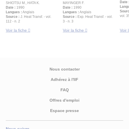
Date 
SHIOTSU M., HATA K.
MAYINGER F.
Langu
Date :
1990
Date :
1990
Sourc
Langues :
Anglais
Langues :
Anglais
vol. 3
Source :
J. Heat Transf. - vol.
Source :
Exp. Heat Transf. - vol.
112 - n. 2
3 - n. 3
Voir la fiche
Voir la fiche
Voir 
Nous contacter
Adhérez à l'IIF
FAQ
Offres d'emploi
Espace presse
Nous suivre