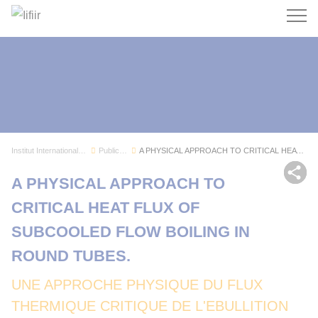
Recherc
Institut International du Froid
Publications
A PHYSICAL APPROACH TO CRITICAL HEAT FLUX OF SU...
Par
A PHYSICAL APPROACH TO
CRITICAL HEAT FLUX OF
SUBCOOLED FLOW BOILING IN
ROUND TUBES.
UNE APPROCHE PHYSIQUE DU FLUX
THERMIQUE CRITIQUE DE L'EBULLITION