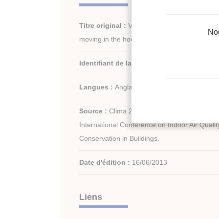
Titre original :
Verification of indoor air qual
Nou
moving in the house with the countermeasure 
Identifiant de la fiche :
30009343
Langues :
Anglais
Source :
Clima 2013. 11th REHVA World Con
International Conference on Indoor Air Qualit
Conservation in Buildings.
Date d'édition :
16/06/2013
Liens