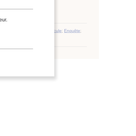
 intérieur
eur.
iduelle
;
Qualité de l'air
;
Particule
;
Enquête
;
.