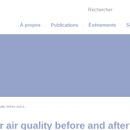
Rechercher
Menu principal
À propos
Publications
Événements
S
uality before and a...
r air quality before and afte