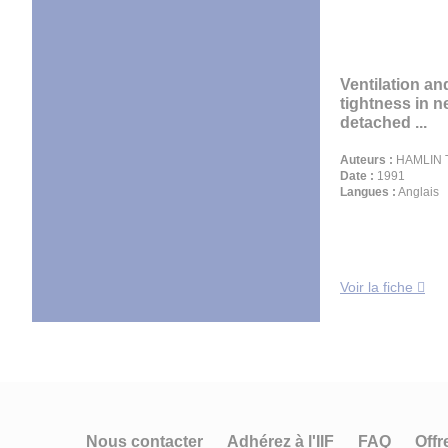
Ventilation and
tightness in n
detached ...
Auteurs :
HAMLIN T
Date :
1991
Langues :
Anglais
Voir la fiche
Nous contacter
Adhérez à l'IIF
FAQ
Offr