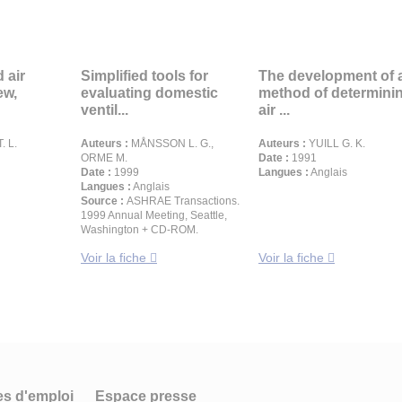
 air
Simplified tools for
The development of 
ew,
evaluating domestic
method of determini
ventil...
air ...
. L.
Auteurs :
MÅNSSON L. G.,
Auteurs :
YUILL G. K.
ORME M.
Date :
1991
Date :
1999
Langues :
Anglais
Langues :
Anglais
Source :
ASHRAE Transactions.
1999 Annual Meeting, Seattle,
Washington + CD-ROM.
Voir la fiche
Voir la fiche
es d'emploi
Espace presse