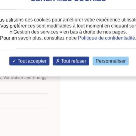
ity before and after
Thèmes :
Qualité de l'air
s utilisons des cookies pour améliorer votre expérience utilisat
against allergy.
Vos préférences sont modifiables à tout moment en cliquant sur
Mots-clés :
Maison indiv
« Gestion des services »
en bas à droite de nos pages.
Pour en savoir plus, consultez notre
Politique de confidentialité
Conditionnement d'air
Tout accepter
Tout refuser
Personnaliser
gress and 8th
y, Ventilation and Energy