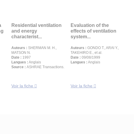
a
Residential ventilation
Evaluation of the
ng
and energy
effects of ventilation
characterist...
system...
Auteurs :
SHERMAN M. H.,
Auteurs :
GONDO T., ARAI Y.,
MATSON N.
TAKEHIRO E., et al.
Date :
1997
Date :
09/08/1999
Langues :
Anglais
Langues :
Anglais
Source :
ASHRAE Transactions.
Voir la fiche
Voir la fiche