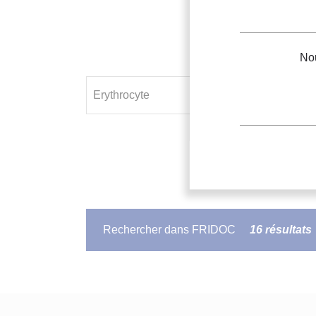
Nou
Rechercher dans FRIDOC
16 résultats
Tiefkühlkonservierung humaner E
La cryoconservation des
érythrocytes
huma