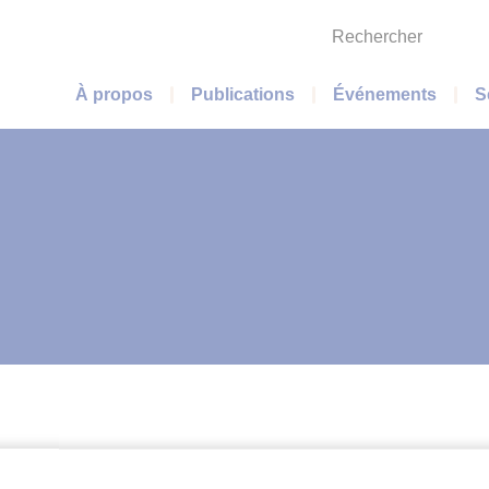
Rechercher
Menu principal
À propos
Publications
Événements
S
ECHERCHE