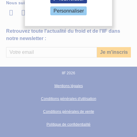
Nous suivre
Système à compression,
Turbulateur
, COP, Performance,
Experimentation
LinkedIn
Twitter
Facebook
Youtube
Personnaliser
Source :
International Journal of Refrigeration - Revue Internationale
du Froid - vol. 120
Formats :
PDF
Retrouvez toute l'actualité du froid et de l'IIF dans
Plus d'informations
notre newsletter :
IIF 2026
Mentions légales
Conditions générales d'utilisation
Conditions générales de vente
Experimental investigation of heat transfer and
Politique de confidentialité
pressure drop in a circular tube with multiple
inserts.