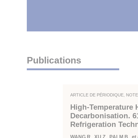
Publications
ARTICLE DE PÉRIODIQUE, NOT
High-Temperature H
Decarbonisation. 6
Refrigeration Tech
WANG R., XU Z., PALM B., et a