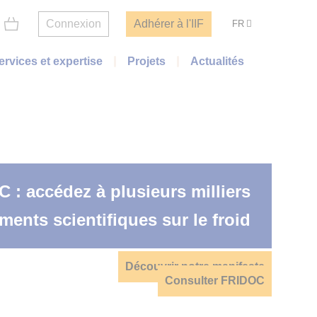
Connexion
Adhérer à l'IIF
FR
ervices et expertise
Projets
Actualités
: accédez à plusieurs milliers
La science du froid en action
ents scientifiques sur le froid
Découvrir notre manifeste
Qui sommes-nous ?
Voir les projets
Adhérez
Consulter FRIDOC
Voir l'agenda