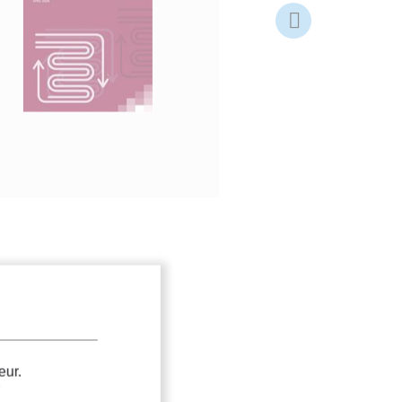
Slide
suivante
eur.