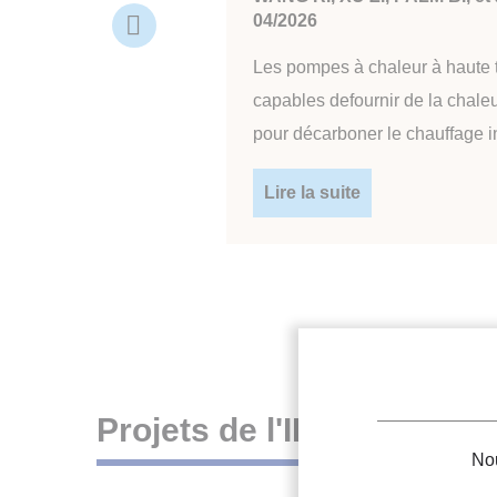
04/2026
Slide
précédente
Les pompes à chaleur à haute
capables defournir de la chaleu
pour décarboner le chauffage in
Lire la suite
Projets de l'IIF
Nou