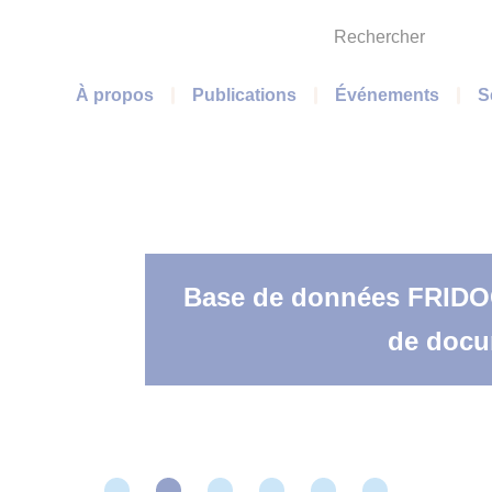
Rechercher
Menu principal
À propos
Publications
Événements
S
Base de données FRIDOC 
de docum