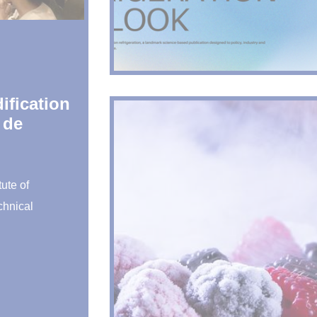
ification
 de
ute of
echnical