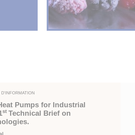
E D'INFORMATION
eat Pumps for Industrial
st
1
Technical Brief on
nologies.
l.