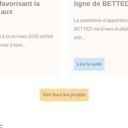
favorisant la
ligne de BETTE
 aux
La plateforme d’apprentis
BETTED est d’ores et déjà
 à la mi-mars 2026 ont été
elle...
se à faire...
Lire la suite
Voir tous les projets
F