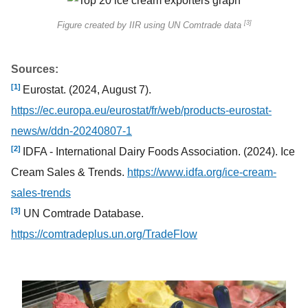
[3]
Figure created by IIR using UN Comtrade data
Sources:
[1]
Eurostat. (2024, August 7).
https://ec.europa.eu/eurostat/fr/web/products-eurostat-
news/w/ddn-20240807-1
[2]
IDFA - International Dairy Foods Association. (2024). Ice
Cream Sales & Trends.
https://www.idfa.org/ice-cream-
sales-trends
[3]
UN Comtrade Database.
https://comtradeplus.un.org/TradeFlow