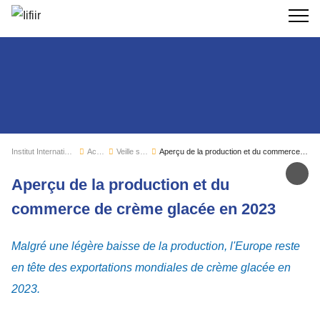
Recherc
Institut International du Froid
Actualités
Veille sectorielle
Aperçu de la production et du commerce de crème glacée en 2023
Par
Aperçu de la production et du
commerce de crème glacée en 2023
Malgré une légère baisse de la production, l'Europe reste
en tête des exportations mondiales de crème glacée en
2023.