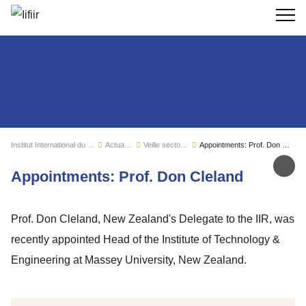
Recherc
Institut International du Froid
Actualités
Veille sectorielle
Appointments: Prof. Don Cleland
Par
Appointments: Prof. Don Cleland
Prof. Don Cleland, New Zealand's Delegate to the IIR, was
recently appointed Head of the Institute of Technology &
Engineering at Massey University, New Zealand.