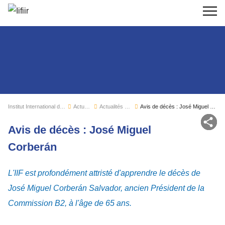
Recherc
Institut International du Froid
Actualités
Actualités de l'IIF
Avis de décès : José Miguel Corberán
Par
Avis de décès : José Miguel
Corberán
L'IIF est profondément attristé d'apprendre le décès de
José Miguel Corberán Salvador, ancien Président de la
Commission B2, à l'âge de 65 ans.