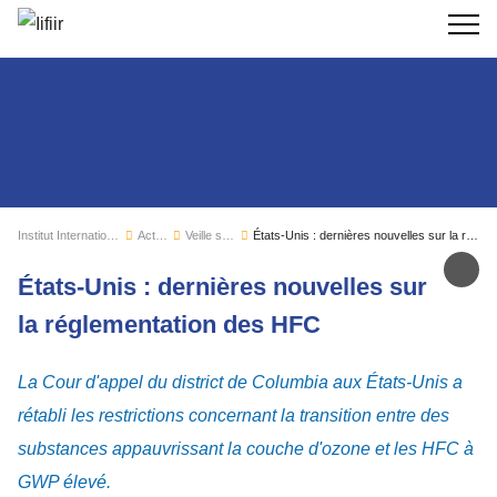
Recherc
Institut International du Froid
Actualités
Veille sectorielle
États-Unis : dernières nouvelles sur la réglementation des HFC
Par
États-Unis : dernières nouvelles sur
la réglementation des HFC
La Cour d'appel du district de Columbia aux États-Unis a
rétabli les restrictions concernant la transition entre des
substances appauvrissant la couche d'ozone et les HFC à
GWP élevé.