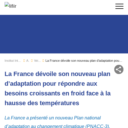
Recherc
Institut International du Froid
Actualités
Veille sectorielle
La France dévoile son nouveau plan d’adaptation pour répondre aux besoins croissants en froid face à la hausse des températures
Par
La France dévoile son nouveau plan
d’adaptation pour répondre aux
besoins croissants en froid face à la
hausse des températures
La France a présenté un nouveau Plan national
d’adaptation au changement climatique (PNACC-3).