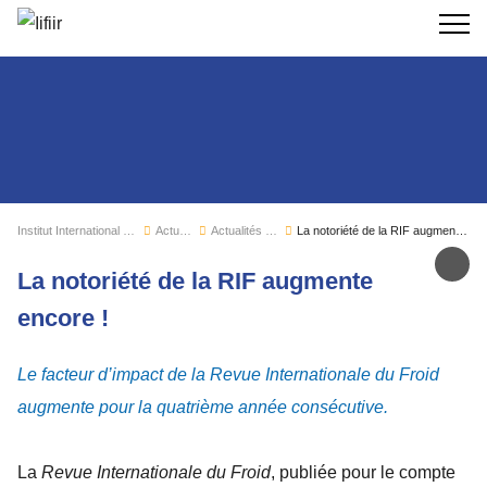
Recherc
Institut International du Froid
Actualités
Actualités de l'IIF
La notoriété de la RIF augmente encore !
Par
La notoriété de la RIF augmente
encore !
Le facteur d’impact de la Revue Internationale du Froid
augmente pour la quatrième année consécutive.
La
Revue Internationale du Froid
, publiée pour le compte