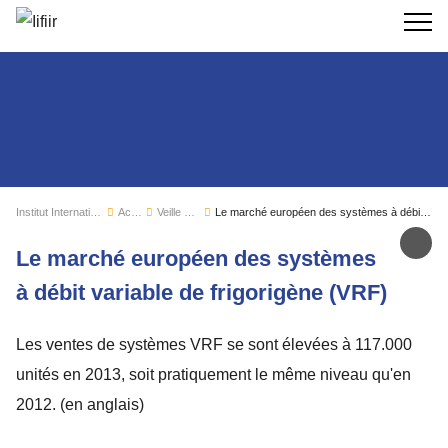
Recherc
Institut International du Froid
Actualités
Veille sectorielle
Le marché européen des systèmes à débit variable de frigorigène (VRF)
Par
Le marché européen des systèmes
à débit variable de frigorigène (VRF)
Les ventes de systèmes VRF se sont élevées à 117.000
unités en 2013, soit pratiquement le même niveau qu'en
2012. (en anglais)