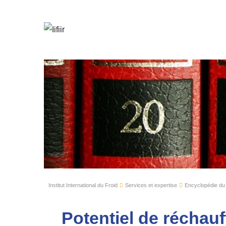
Institut International du Froid
Services et expertise
Encyclopédie du
Potentiel de réchau