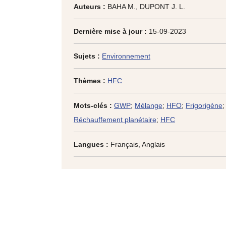
Auteurs :
BAHA M., DUPONT J. L.
Dernière mise à jour :
15-09-2023
Sujets :
Environnement
Thèmes :
HFC
Mots-clés :
GWP
;
Mélange
;
HFO
;
Frigorigène
;
Réchauffement planétaire
;
HFC
Langues :
Français, Anglais