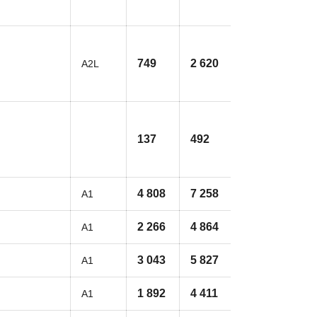
749
2 620
A2L
137
492
4 808
7 258
A1
2 266
4 864
A1
3 043
5 827
A1
1 892
4 411
A1