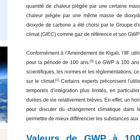
quantité de chaleur piégée par une certaine masse
chaleur piégée par une même masse de dioxyde
dioxyde de carbone a été choisi par le Groupe d'e
climat (GIEC) comme gaz de référence et son GWP e
Conformément à l'Amendement de Kigali, l'IIF util
[3]
pour la période de 100 ans.
Le GWP à 100 ans es
scientifiques, les normes et les réglementations, ce
[1]
sur le climat.
Certains experts préconisent l'uti
temporels d’intégration plus limités, en particul
durées de vie relativement brèves. En effet, un hor
pour discuter du changement climatique dans l
permettre de mieux différencier les substances aux 
Valeurs de GWP à 100