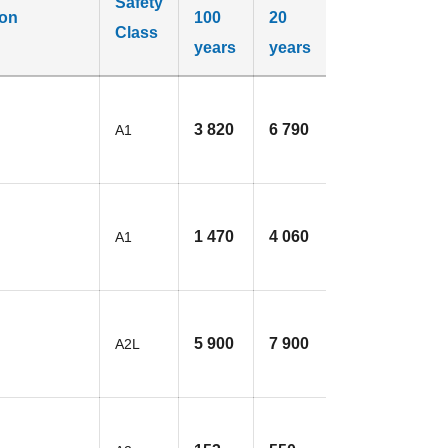
Safety
ion
100
20
Class
years
years
3 820
6 790
A1
1 470
4 060
A1
5 900
7 900
A2L