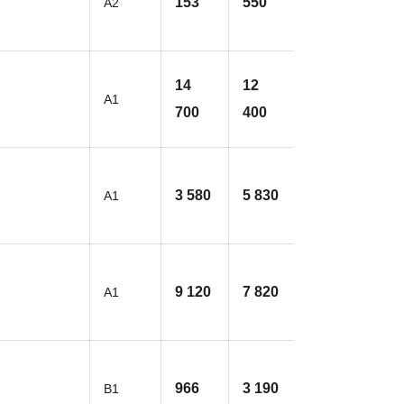
153
550
A2
14
12
A1
700
400
3 580
5 830
A1
9 120
7 820
A1
966
3 190
B1