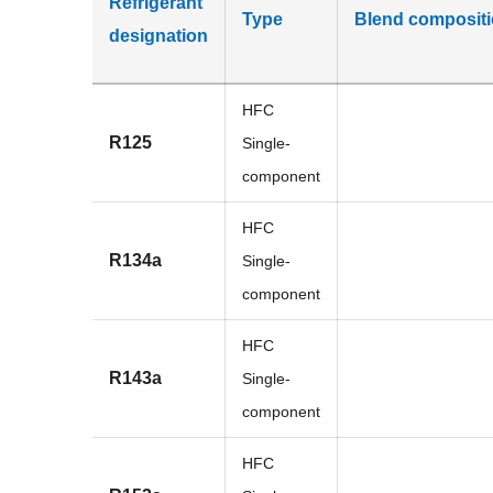
Refrigerant
Type
Blend composit
designation
HFC
R125
Single-
component
HFC
R134a
Single-
component
HFC
R143a
Single-
component
HFC