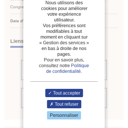
Nous utilisons des
Congress of Refrigeration.
cookies pour améliorer
votre expérience
utilisateur.
Date d'édition :
24/08/1987
Vos préférences sont
modifiables à tout
moment en cliquant sur
Liens
« Gestion des services »
en bas à droite de nos
pages.
Pour en savoir plus,
consultez notre
Politique
Voir d'autres communications du
de confidentialité
.
même compte rendu (509)
Tout accepter
Voir le compte rendu de la
conférence
Tout refuser
Personnaliser