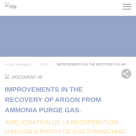
Recherc
Institut International du Froid
Publications
IMPROVEMENTS IN THE RECOVERY OF ARGON FROM AMMO...
Par
DOCUMENT IIF
IMPROVEMENTS IN THE
RECOVERY OF ARGON FROM
AMMONIA PURGE GAS.
AMELIORATION DE LA RECUPERATION
D'ARGON A PARTIR DE GAZ D'AMMONIAC