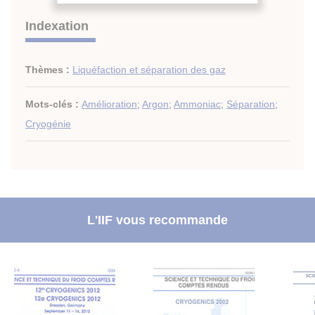
Indexation
Thèmes :
Liquéfaction et séparation des gaz
Mots-clés :
Amélioration
;
Argon
;
Ammoniac
;
Séparation
;
Cryogénie
L'IIF vous recommande