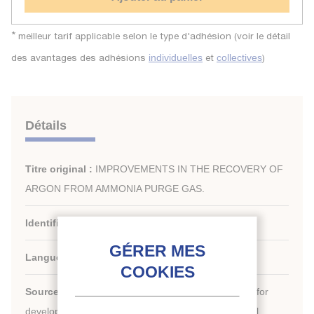
*
meilleur tarif applicable selon le type d'adhésion (voir le détail
des avantages des adhésions
et
)
individuelles
collectives
Détails
Titre original :
IMPROVEMENTS IN THE RECOVERY OF
ARGON FROM AMMONIA PURGE GAS.
Identifiant de la fiche :
1988-0882
Langues :
Anglais
Source :
Development in refrigeration, refrigeration for
development. Proceedings of the XVIIth international