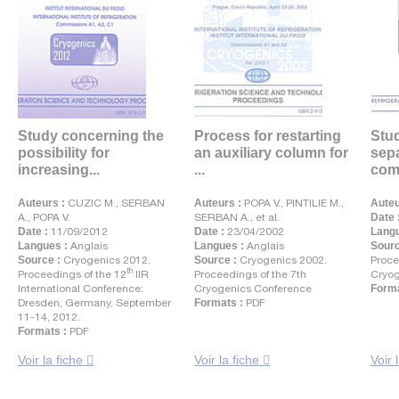
Study concerning the
Process for restarting
Stud
possibility for
an auxiliary column for
sepa
increasing...
...
comp
Auteurs :
CUZIC M., SERBAN
Auteurs :
POPA V., PINTILIE M.,
Auteu
A., POPA V.
SERBAN A., et al.
Date 
Date :
11/09/2012
Date :
23/04/2002
Langu
Langues :
Anglais
Langues :
Anglais
Sourc
Source :
Cryogenics 2012.
Source :
Cryogenics 2002.
Proce
th
Proceedings of the 12
IIR
Proceedings of the 7th
Cryog
International Conference:
Cryogenics Conference
Forma
Dresden, Germany, September
Formats :
PDF
11-14, 2012.
Formats :
PDF
Voir la fiche
Voir la fiche
Voir 