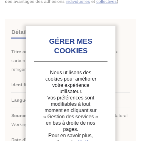
des avantages des adhésions
individuelles
et
collectives
)
Détails
Titre original :
Design and experimental analysis of a
carbon dioxide transcritical chiller for commercial
refrigeration.
Nous utilisons des
cookies pour améliorer
Identifiant de la fiche :
2009-0206
votre expérience
utilisateur.
Vos préférences sont
Langues :
Anglais
modifiables à tout
moment en cliquant sur
Source :
8th IIR-Gustav Lorentzen Conference on Natural
« Gestion des services »
en bas à droite de nos
Working Fluids (GL2008)
pages.
Pour en savoir plus,
Date d'édition :
07/09/2008