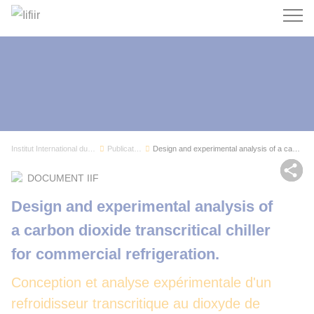
Recherc
Institut International du Froid
Publications
Design and experimental analysis of a carbon di...
Par
DOCUMENT IIF
Design and experimental analysis of
a carbon dioxide transcritical chiller
for commercial refrigeration.
Conception et analyse expérimentale d'un
refroidisseur transcritique au dioxyde de