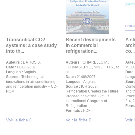
Transcritical CO2
Recent developments
A s
systems: a case study
in commercial
arch
into th...
refrigeration...
co...
Auteurs :
DA ROS S.
Auteurs :
CHIARELLO M.,
Auteu
Date :
08/06/2007
FORNASIERI E., MINETTO S., et
MELO
Langues :
Anglais
al.
Date 
Source :
Technological
Date :
21/08/2007
Langu
innovations in air-conditioning
Langues :
Anglais
Sourc
and refrigeration industry + CD-
Source :
ICR 2007.
Confe
ROM.
Refrigeration Creates the Future.
and t
nd
Proceedings of the 22
IIR
Proce
International Congress of
2-4, 
Refrigeration.
Forma
Formats :
PDF
Voir la fiche
Voir la fiche
Voir 