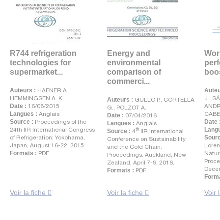
R744 refrigeration
Energy and
Wor
technologies for
environmental
per
supermarket...
comparison of
boos
commerci...
Auteurs :
HAFNER A.,
Auteu
HEMMINGSEN A. K.
J., S
Auteurs :
GULLO P., CORTELLA
Date :
16/08/2015
ANDR
G., POLZOT A.
Langues :
Anglais
CABE
Date :
07/04/2016
Source :
Proceedings of the
Date 
Langues :
Anglais
24th IIR International Congress
Langu
th
Source :
4
IIR International
of Refrigeration: Yokohama,
Sourc
Conference on Sustainability
Japan, August 16-22, 2015.
Loren
and the Cold Chain.
Formats :
PDF
Natur
Proceedings: Auckland, New
Proce
Zealand, April 7-9, 2016.
Dece
Formats :
PDF
Forma
Voir la fiche
Voir la fiche
Voir 