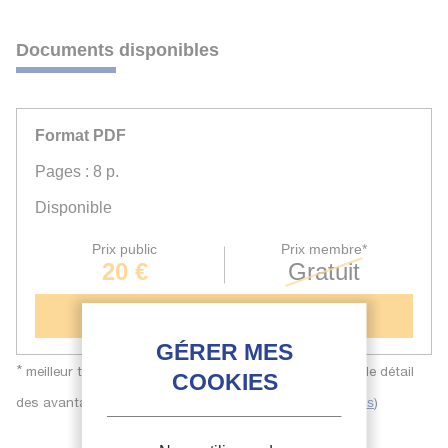
Documents disponibles
Format PDF
Pages : 8 p.
Disponible
Prix public
Prix membre*
20 €
Gratuit
Ajouter au panier
*
meilleur tarif applicable selon le type d'adhésion (voir le détail
des avantages des adhésions
et
)
individuelles
collectives