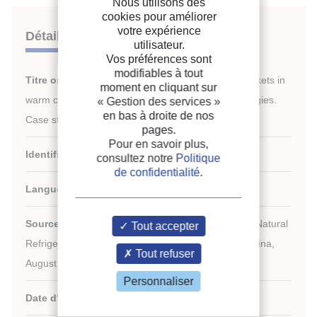
Nous utilisons des
cookies pour améliorer
votre expérience
Détails
utilisateur.
Vos préférences sont
modifiables à tout
Titre original :
System configurations for supermarkets in
moment en cliquant sur
warm climates applying R744 refrigeration technologies.
« Gestion des services »
en bas à droite de nos
Case studies of selected chinese cities.
pages.
Pour en savoir plus,
Identifiant de la fiche :
30012662
consultez notre
Politique
de confidentialité
.
Langues :
Anglais
th
Source :
11
IIR Gustav Lorentzen Conference on Natural
Tout accepter
Refrigerants (GL2014). Proceedings. Hangzhou, China,
Tout refuser
August 31-September 2, 2014.
Personnaliser
Date d'édition :
02/08/2014