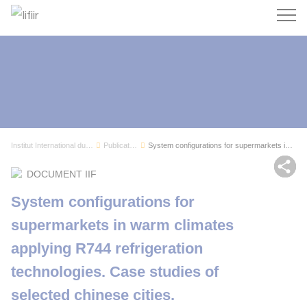
Recherc
Institut International du Froid
Publications
System configurations for supermarkets in warm ...
Par
DOCUMENT IIF
System configurations for
supermarkets in warm climates
applying R744 refrigeration
technologies. Case studies of
selected chinese cities.