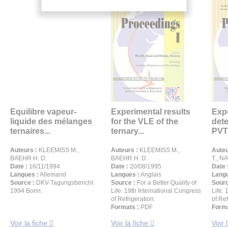
Equilibre vapeur-
Experimental results
Exp
liquide des mélanges
for the VLE of the
dete
ternaires...
ternary...
PVTx
Auteurs :
KLEEMISS M.,
Auteurs :
KLEEMISS M.,
Auteu
BAEHR H. D.
BAEHR H. D.
T., NA
Date :
16/11/1994
Date :
20/08/1995
Date 
Langues :
Allemand
Langues :
Anglais
Langu
Source :
DKV-Tagungsbericht
Source :
For a Better Quality of
Sourc
1994 Bonn.
Life. 19th International Congress
Life.
of Refrigeration.
of Ref
Formats :
PDF
Forma
Voir la fiche
Voir la fiche
Voir 