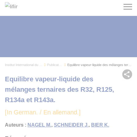
Recherc
Institut International du Froid
Publications
Equilibre vapeur-liquide des mélanges ternaires...
Par
Equilibre vapeur-liquide des
mélanges ternaires des R32, R125,
R134a et R143a.
[In German. / En allemand.]
Auteurs :
NAGEL M.
,
SCHNEIDER J.
,
BIER K.