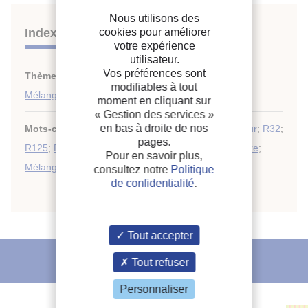
Nous utilisons des
Indexation
cookies pour améliorer
votre expérience
utilisateur.
Vos préférences sont
Thèmes :
HFC
;
modifiables à tout
Mélanges
moment en cliquant sur
« Gestion des services »
en bas à droite de nos
Mots-clés :
R143a
;
R134a
;
Équilibre
;
Liquide-vapeur
;
R32
;
pages.
R125
;
Propriété physique
;
Substitut
;
Mélange ternaire
;
Pour en savoir plus,
Mélange binaire
;
Équation d'état
;
Frigorigène
consultez notre
Politique
de confidentialité
.
Tout accepter
L'IIF vous recommande
Tout refuser
Personnaliser