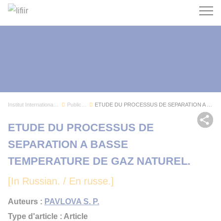
Recherc
Institut International du Froid
Publications
ETUDE DU PROCESSUS DE SEPARATION A BASSE TEMPER...
Par
ETUDE DU PROCESSUS DE
SEPARATION A BASSE
TEMPERATURE DE GAZ NATUREL.
[In Russian. / En russe.]
Auteurs :
PAVLOVA S. P.
Type d'article : Article