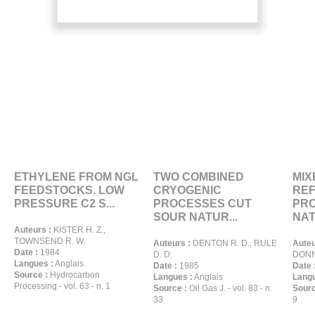
ETHYLENE FROM NGL
TWO COMBINED
MIX
FEEDSTOCKS. LOW
CRYOGENIC
RE
PRESSURE C2 S...
PROCESSES CUT
PRO
SOUR NATUR...
NAT
Auteurs :
KISTER H. Z.,
TOWNSEND R. W.
Auteurs :
DENTON R. D., RULE
Auteu
Date :
1984
D. D.
DONN
Langues :
Anglais
Date :
1985
Date 
Source :
Hydrocarbon
Langues :
Anglais
Langu
Processing - vol. 63 - n. 1
Source :
Oil Gas J. - vol. 83 - n.
Sourc
33
9