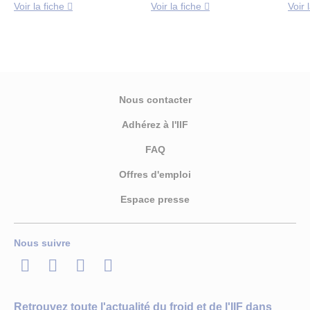
Voir la fiche
Voir la fiche
Voir 
Nous contacter
Adhérez à l'IIF
FAQ
Offres d'emploi
Espace presse
Nous suivre
LinkedIn
Twitter
Facebook
Youtube
Retrouvez toute l'actualité du froid et de l'IIF dans