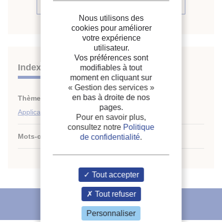
Voir la source
Nous utilisons des
cookies pour améliorer
votre expérience
utilisateur.
Vos préférences sont
Indexation
modifiables à tout
moment en cliquant sur
« Gestion des services »
en bas à droite de nos
Thèmes :
GNL et GPL
;
pages.
Applications des gaz liquéfiés
Pour en savoir plus,
consultez notre
Politique
Mots-clés :
Séparation
;
Procédé
;
GNL
;
Éthane
de confidentialité
.
Tout accepter
Tout refuser
L'IIF vous recommande
Personnaliser