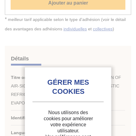
Ajouter au panier
*
meilleur tarif applicable selon le type d'adhésion (voir le détail
des avantages des adhésions
individuelles
et
collectives
)
Détails
Titre original :
AN EXPERIMENTAL INVESTIGATION OF
AIR-SIDE HEAT AND MASS TRANSFER ON DOMESTIC
REFRIGERATOR-FREEZER FINNED-TUBE
EVAPORATORS.
Nous utilisons des
Identifiant de la fiche :
1992-2233
cookies pour améliorer
votre expérience
utilisateur.
Langues :
Anglais