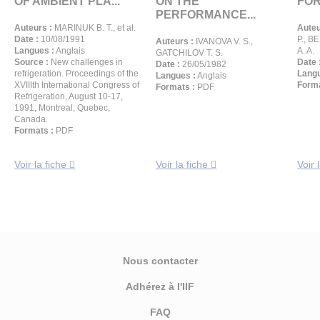
OF AMBIENT PLA...
ON THE
FOR
PERFORMANCE...
Auteurs :
MARINUK B. T., et al.
Auteu
Date :
10/08/1991
P., B
Auteurs :
IVANOVA V. S.,
Langues :
Anglais
A. A.
GATCHILOV T. S.
Source :
New challenges in
Date 
Date :
26/05/1982
refrigeration. Proceedings of the
Langu
Langues :
Anglais
XVIIIth International Congress of
Forma
Formats :
PDF
Refrigeration, August 10-17,
1991, Montreal, Quebec,
Canada.
Formats :
PDF
Voir la fiche
Voir la fiche
Voir 
Nous contacter
Adhérez à l'IIF
FAQ