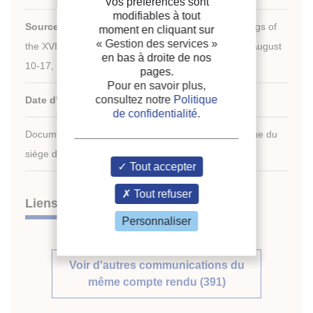
Vos préférences sont
modifiables à tout
Source :
New challenges in refrigeration. Proceedings of
moment en cliquant sur
« Gestion des services »
the XVIIIth International Congress of Refrigeration, August
en bas à droite de nos
10-17, 1991, Montreal, Quebec, Canada.
pages.
Pour en savoir plus,
consultez notre
Politique
Date d'édition :
10/08/1991
de confidentialité
.
Document disponible en consultation à la bibliothèque du
siège de l'IIF uniquement.
Tout accepter
Tout refuser
Liens
Personnaliser
Voir d'autres communications du
même compte rendu (391)