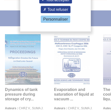
Tout refuser
L'IIF vous recommande
Personnaliser
Dynamics of tank
Evaporation and
The 
pressure during
saturation of liquid at
cool
storage of cry...
vacuum ...
liqu.
Auteurs :
CHRZ V., SUMA J.
Auteurs :
CHRZ V., SUMA J.
Auteu