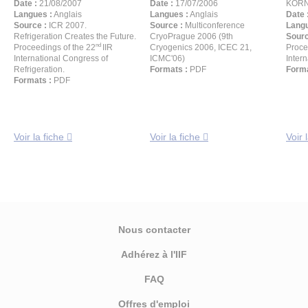
Date :
21/08/2007
Date :
17/07/2006
KORNE
Langues :
Anglais
Langues :
Anglais
Date 
Source :
ICR 2007.
Source :
Multiconference
Langu
Refrigeration Creates the Future.
CryoPrague 2006 (9th
Sourc
nd
Proceedings of the 22
IIR
Cryogenics 2006, ICEC 21,
Proce
International Congress of
ICMC'06)
Inter
Refrigeration.
Formats :
PDF
Forma
Formats :
PDF
Voir la fiche
Voir la fiche
Voir 
Nous contacter
Adhérez à l'IIF
FAQ
Offres d'emploi