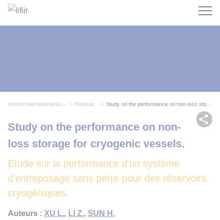
Recherc
Institut International du Froid
Publications
Study on the performance on non-loss storage fo...
Par
Study on the performance on non-
loss storage for cryogenic vessels.
Etude sur la performance d'un système
d'entreposage sans perte pour des réservoirs
cryogéniques.
Auteurs :
XU L.
,
LI Z.
,
SUN H.