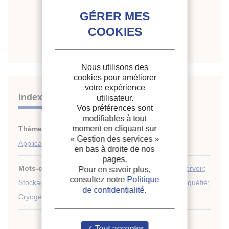
Voir le compte rendu de la
conférence
Nous utilisons des
cookies pour améliorer
votre expérience
Indexation
utilisateur.
Vos préférences sont
modifiables à tout
moment en cliquant sur
Thèmes :
Liquéfaction et séparation des gaz
;
« Gestion des services »
Applications des gaz liquéfiés
en bas à droite de nos
pages.
Mots-clés :
Stratification
;
Transfert de chaleur
;
Réservoir
;
Pour en savoir plus,
consultez notre
Politique
Stockage
;
Performance
;
Paramètre
;
Pression
;
Gaz liquéfié
;
de confidentialité
.
Cryogénie
Tout accepter