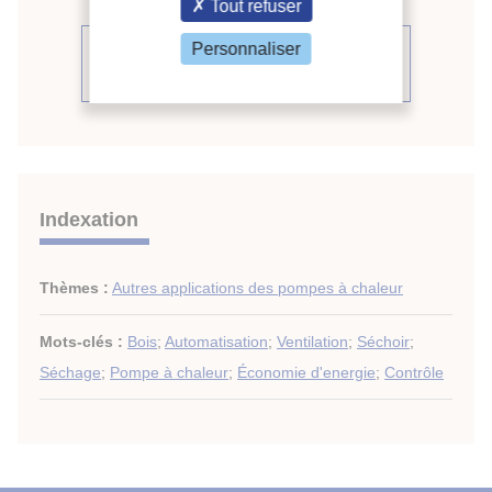
Tout refuser
Personnaliser
Voir le compte rendu de la
conférence
Indexation
Thèmes :
Autres applications des pompes à chaleur
Mots-clés :
Bois
;
Automatisation
;
Ventilation
;
Séchoir
;
Séchage
;
Pompe à chaleur
;
Économie d'energie
;
Contrôle