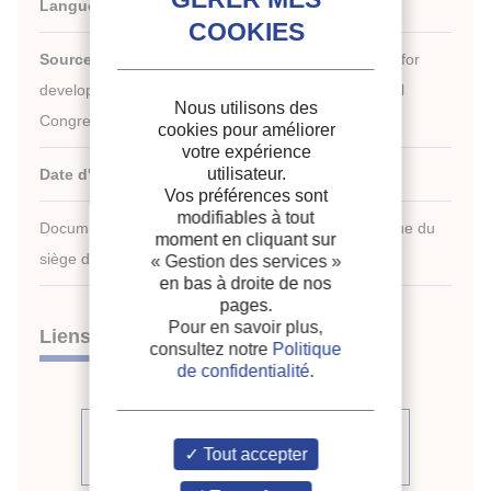
Langues :
Anglais
Source :
Development in refrigeration, refrigeration for
development. Proceedings of the XVIIth international
Nous utilisons des
Congress of Refrigeration.
cookies pour améliorer
votre expérience
utilisateur.
Date d'édition :
24/08/1987
Vos préférences sont
modifiables à tout
Document disponible en consultation à la bibliothèque du
moment en cliquant sur
siège de l'IIF uniquement.
« Gestion des services »
en bas à droite de nos
pages.
Pour en savoir plus,
Liens
consultez notre
Politique
de confidentialité
.
Voir d'autres communications du
Tout accepter
même compte rendu (509)