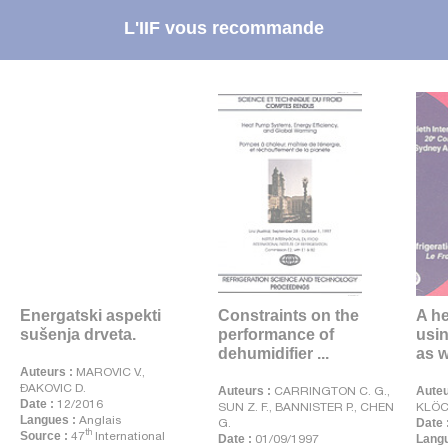
L'IIF vous recommande
Energatski aspekti
Constraints on the
A h
sušenja drveta.
performance of
usi
dehumidifier ...
as w
Auteurs :
MAROVIC V.,
ÐAKOVIC D.
Auteurs :
CARRINGTON C. G.,
Auteu
Date :
12/2016
SUN Z. F., BANNISTER P., CHEN
KLÖCK
Langues :
Anglais
G.
Date 
th
Source :
47
International
Date :
01/09/1997
Langu