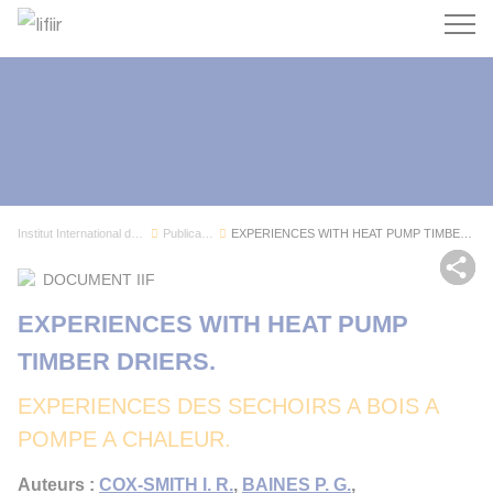
Recherc
Institut International du Froid
Publications
EXPERIENCES WITH HEAT PUMP TIMBER DRIERS.
Par
DOCUMENT IIF
EXPERIENCES WITH HEAT PUMP
TIMBER DRIERS.
EXPERIENCES DES SECHOIRS A BOIS A
POMPE A CHALEUR.
Auteurs :
COX-SMITH I. R.
,
BAINES P. G.
,