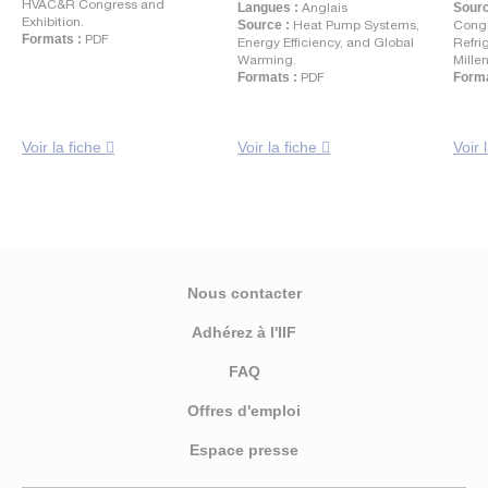
HVAC&R Congress and
Langues :
Anglais
Sourc
Exhibition.
Source :
Heat Pump Systems,
Congr
Formats :
PDF
Energy Efficiency, and Global
Refri
Warming.
Mille
Formats :
PDF
Forma
Voir la fiche
Voir la fiche
Voir 
Nous contacter
Adhérez à l'IIF
FAQ
Offres d'emploi
Espace presse