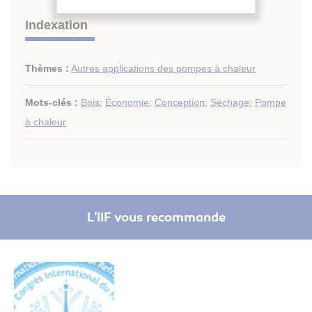
Indexation
Thèmes :
Autres applications des pompes à chaleur
Mots-clés :
Bois
;
Économie
;
Conception
;
Séchage
;
Pompe
à chaleur
L'IIF vous recommande