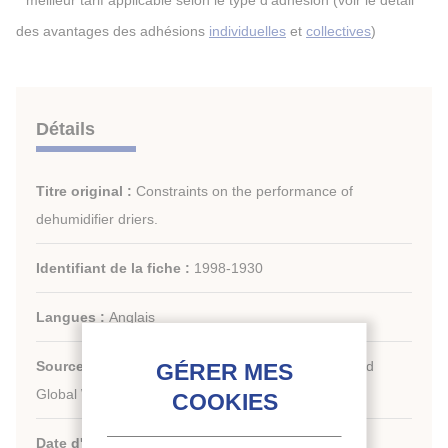
meilleur tarif applicable selon le type d'adhésion (voir le détail
des avantages des adhésions
individuelles
et
collectives
)
Détails
Titre original :
Constraints on the performance of
dehumidifier driers.
Identifiant de la fiche :
1998-1930
Langues :
Anglais
Source :
Heat Pump Systems, Energy Efficiency, and
Global Warming.
Date d'édition :
01/09/1997