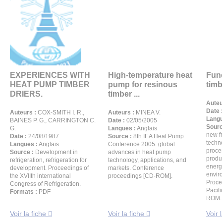
EXPERIENCES WITH
High-temperature heat
Fun
HEAT PUMP TIMBER
pump for resinous
timb
DRIERS.
timber ...
Auteu
Date 
Auteurs :
COX-SMITH I. R.,
Auteurs :
MINEA V.
Langu
BAINES P. G., CARRINGTON C.
Date :
02/05/2005
Sourc
G.
Langues :
Anglais
new fr
Date :
24/08/1987
Source :
8th IEA Heat Pump
techn
Langues :
Anglais
Conference 2005: global
proce
Source :
Development in
advances in heat pump
produ
refrigeration, refrigeration for
technology, applications, and
energ
development. Proceedings of
markets. Conference
envir
the XVIIth international
proceedings [CD-ROM].
Proce
Congress of Refrigeration.
Pacif
Formats :
PDF
ROM.
Voir la fiche
Voir la fiche
Voir 