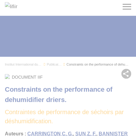
Recherc
Institut International du Froid
Publications
Constraints on the performance of dehumidifier ...
Par
DOCUMENT IIF
Constraints on the performance of
dehumidifier driers.
Contraintes de performance de séchoirs par
déshumidification.
Auteurs :
CARRINGTON C. G.
,
SUN Z. F.
,
BANNISTER