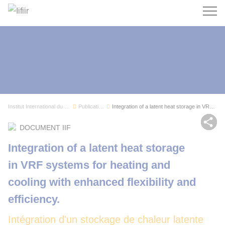
Recherc
Institut International du Froid
Publications
Integration of a latent heat storage in VRF sys...
Par
DOCUMENT IIF
Integration of a latent heat storage
in VRF systems for heating and
cooling with enhanced flexibility and
efficiency.
Intégration d'un stockage de chaleur latente