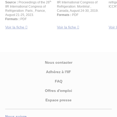
th
Source :
Proceedings of the 26
IIR International Congress of
refrig
IIR International Congress of
Refrigeration: Montréal ,
ICCR'
Refrigeration: Paris , France,
Canada, August 24-30, 2019.
August 21-25, 2023.
Formats :
PDF
Formats :
PDF
Voir la fiche
Voir la fiche
Voir 
Nous contacter
Adhérez à l'IIF
FAQ
Offres d'emploi
Espace presse
Nous suivre