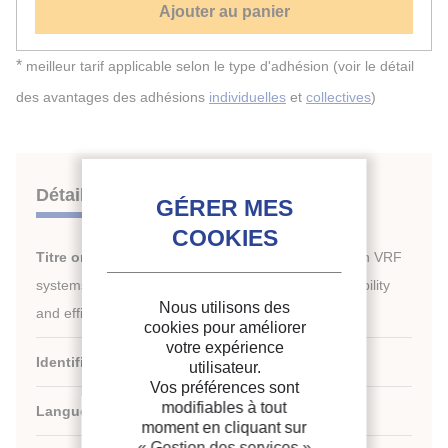
Ajouter au panier
*
meilleur tarif applicable selon le type d'adhésion (voir le détail
des avantages des adhésions
individuelles
et
collectives
)
Détails
Titre original :
Integration of a latent heat storage in VRF
systems for heating and cooling with enhanced flexibility
Nous utilisons des
and efficiency.
cookies pour améliorer
votre expérience
Identifiant de la fiche :
30016381
utilisateur.
Vos préférences sont
modifiables à tout
Langues :
Anglais
moment en cliquant sur
« Gestion des services »