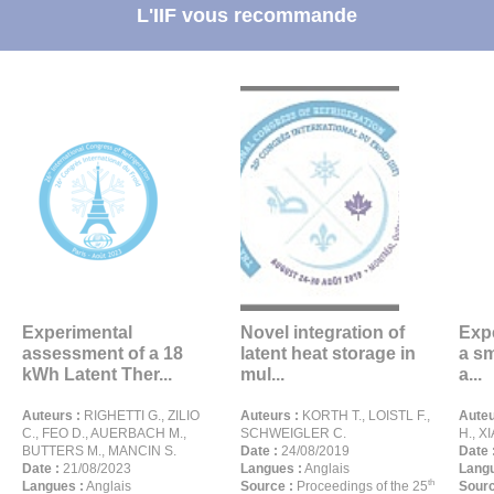
L'IIF vous recommande
Experimental
Novel integration of
Exp
assessment of a 18
latent heat storage in
a sm
kWh Latent Ther...
mul...
a...
Auteurs :
RIGHETTI G., ZILIO
Auteurs :
KORTH T., LOISTL F.,
Auteu
C., FEO D., AUERBACH M.,
SCHWEIGLER C.
H., X
BUTTERS M., MANCIN S.
Date :
24/08/2019
Date 
Date :
21/08/2023
Langues :
Anglais
Langu
th
Langues :
Anglais
Source :
Proceedings of the 25
Sourc