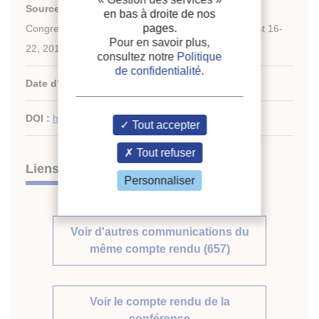
Source :
Proceedings of the 24th IIR International
en bas à droite de nos
pages.
Congress of Refrigeration: Yokohama, Japan, August 16-
Pour en savoir plus,
22, 2015.
consultez notre
Politique
de confidentialité
.
Date d'édition :
16/08/2015
DOI :
http://dx.doi.org/10.18462/iir.icr.2015.0566
Tout accepter
Tout refuser
Liens
Personnaliser
Voir d'autres communications du
même compte rendu (657)
Voir le compte rendu de la
conférence