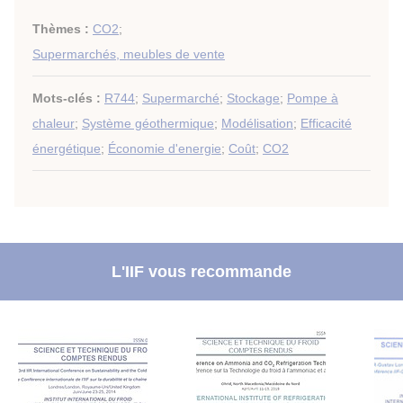
Thèmes :
CO2
;
Supermarchés, meubles de vente
Mots-clés :
R744
;
Supermarché
;
Stockage
;
Pompe à
chaleur
;
Système géothermique
;
Modélisation
;
Efficacité
énergétique
;
Économie d'energie
;
Coût
;
CO2
L'IIF vous recommande