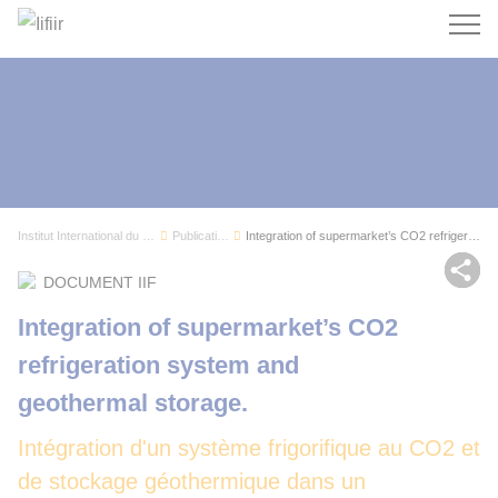
Recherc
Institut International du Froid
Publications
Integration of supermarket’s CO2 refrigeration ...
Par
DOCUMENT IIF
Integration of supermarket’s CO2
refrigeration system and
geothermal storage.
Intégration d'un système frigorifique au CO2 et
de stockage géothermique dans un