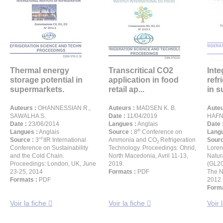
Thermal energy
Transcritical CO2
Inte
storage potential in
application in food
refr
supermarkets.
retail ap...
in s
Auteurs :
OHANNESSIAN R.,
Auteurs :
MADSEN K. B.
Auteu
SAWALHA S.
Date :
11/04/2019
HAFN
Date :
23/06/2014
Langues :
Anglais
Date 
th
Langues :
Anglais
Source :
8
Conference on
Langu
rd
Source :
3
IIR International
Ammonia and CO
Refrigeration
Sourc
2
Conference on Sustainability
Technology. Proceedings: Ohrid,
Loren
and the Cold Chain.
North Macedonia, Avril 11-13,
Natur
Proceedings: London, UK, June
2019.
(GL20
23-25, 2014
Formats :
PDF
The N
Formats :
PDF
2012.
Forma
Voir la fiche
Voir la fiche
Voir 