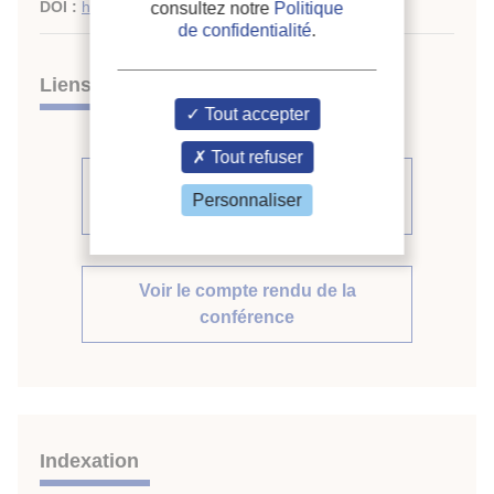
DOI :
http://dx.doi.org/10.18462/iir.icr.2019.0570
consultez notre
Politique
de confidentialité
.
Liens
Tout accepter
Tout refuser
Voir d'autres communications du
Personnaliser
même compte rendu (632)
Voir le compte rendu de la
conférence
Indexation