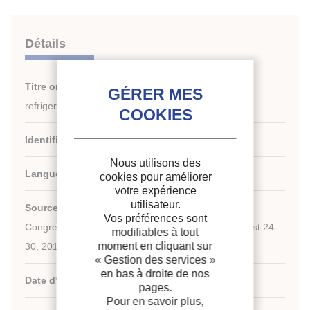
Détails
Titre original :
Integration of supermarket’s CO2
refrigeration system and geothermal storage.
Identifiant de la fiche :
30026429
Nous utilisons des
Langues :
Anglais
cookies pour améliorer
votre expérience
utilisateur.
th
Source :
Proceedings of the 25
IIR International
Vos préférences sont
Congress of Refrigeration: Montréal , Canada, August 24-
modifiables à tout
moment en cliquant sur
30, 2019.
« Gestion des services »
en bas à droite de nos
Date d'édition :
24/08/2019
pages.
Pour en savoir plus,