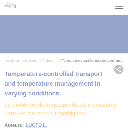
Recherc
Institut International du Froid
Publications
Temperature-controlled transport and temperatur...
Par
Temperature-controlled transport
and temperature management in
varying conditions.
Le problème de la gestion des températures
dans les transports frigorifiques.
Auteurs :
LUOTO L.