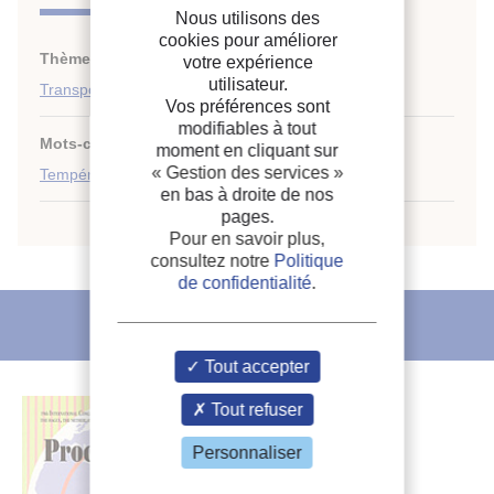
Nous utilisons des
cookies pour améliorer
Thèmes :
Transport frigorifique : généralités
;
votre expérience
utilisateur.
Transport routier
Vos préférences sont
modifiables à tout
Mots-clés :
Transport routier
;
Transport frigorifique
;
moment en cliquant sur
« Gestion des services »
Température
;
Finlande
;
Contrôle
en bas à droite de nos
pages.
Pour en savoir plus,
consultez notre
Politique
de confidentialité
.
L'IIF vous recommande
Tout accepter
Tout refuser
Personnaliser