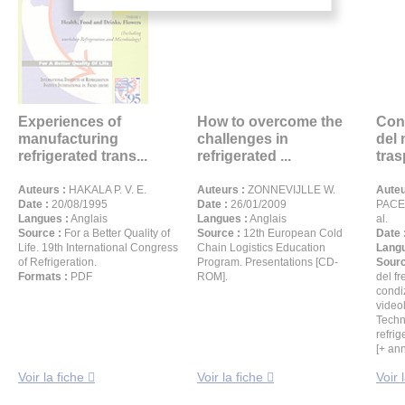
Experiences of
How to overcome the
Cont
manufacturing
challenges in
del 
refrigerated trans...
refrigerated ...
tras
Auteurs :
HAKALA P. V. E.
Auteurs :
ZONNEVIJLLE W.
Auteu
Date :
20/08/1995
Date :
26/01/2009
PACET
Langues :
Anglais
Langues :
Anglais
al.
Source :
For a Better Quality of
Source :
12th European Cold
Date 
Life. 19th International Congress
Chain Logistics Education
Langu
of Refrigeration.
Program. Presentations [CD-
Sourc
Formats :
PDF
ROM].
del fr
condi
video
Techn
refrig
[+ an
Voir la fiche
Voir la fiche
Voir 