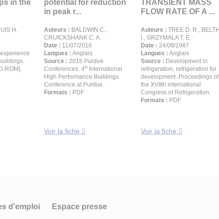
ps in the
potential for reduction
TRANSIENT MASS
in peak r...
FLOW RATE OF A ...
UIS H.
Auteurs :
BALDWIN C.,
Auteurs :
TREE D. R., BELTH
CRUICKSHANK C. A.
I., GRZYMALA T. E.
Date :
11/07/2016
Date :
24/08/1987
experience
Langues :
Anglais
Langues :
Anglais
buildings.
Source :
2016 Purdue
Source :
Development in
th
CD-ROM].
Conferences. 4
International
refrigeration, refrigeration for
High Performance Buildings
development. Proceedings of
Conference at Purdue.
the XVIIth international
Formats :
PDF
Congress of Refrigeration.
Formats :
PDF
Voir la fiche
Voir la fiche
es d'emploi
Espace presse