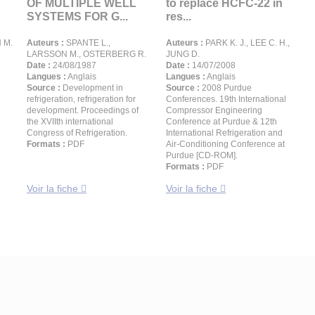
OF MULTIPLE WELL
to replace HCFC-22 in
SYSTEMS FOR G...
res...
 M.
Auteurs :
SPANTE L.,
Auteurs :
PARK K. J., LEE C. H.,
LARSSON M., OSTERBERG R.
JUNG D.
Date :
24/08/1987
Date :
14/07/2008
Langues :
Anglais
Langues :
Anglais
Source :
Development in
Source :
2008 Purdue
refrigeration, refrigeration for
Conferences. 19th International
development. Proceedings of
Compressor Engineering
the XVIIth international
Conference at Purdue & 12th
Congress of Refrigeration.
International Refrigeration and
Formats :
PDF
Air-Conditioning Conference at
Purdue [CD-ROM].
Formats :
PDF
Voir la fiche
Voir la fiche