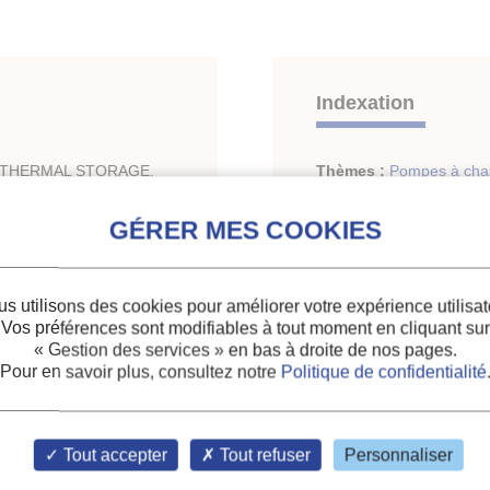
Indexation
 THERMAL STORAGE.
Thèmes :
Pompes à cha
Mots-clés :
Conditionneu
d'habitation
;
Stockage d'
s utilisons des cookies pour améliorer votre expérience utilisat
Vos préférences sont modifiables à tout moment en cliquant sur
« Gestion des services »
en bas à droite de nos pages.
Pour en savoir plus, consultez notre
Politique de confidentialité
g. Conf., Purdue
., Ray W. Herrick Lab.,
Tout accepter
Tout refuser
Personnaliser