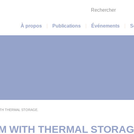
Rechercher
Menu principal
À propos
Publications
Événements
S
ITH THERMAL STORAGE.
M WITH THERMAL STORAG