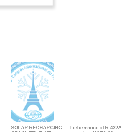
SOLAR RECHARGING
Performance of R-432A