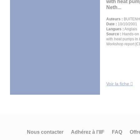
with heat pum
Neth...
Auteurs :
BUITENH
Date :
10/10/2001
Langues :
Anglais
Source :
Hands-on 
with heat pumps in 
Workshop report [
Voir la fiche
Nous contacter
Adhérez à l'IIF
FAQ
Offr