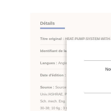
Détails
Titre original :
HEAT PUMP SYSTEM WITH
Identifiant de la fiche :
1991-1354
Langues :
Anglais
Nou
Date d'édition :
17/07/1990
Source :
Source : USNC-IIR/Proc. 1990 Refri
Univ./ASHRAE, Purdue CFC Conf./Purdue Univ
Sch. mech. Eng.
30-38; 10 fig.; 3 tabl.; 2 ref.