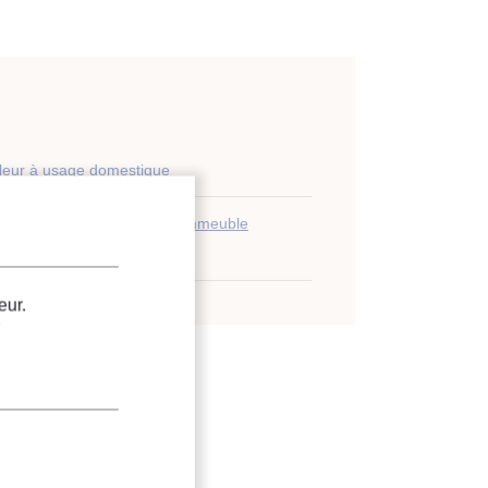
leur à usage domestique
r d'air
;
Pompe à chaleur
;
Immeuble
énergie thermique
eur.
.