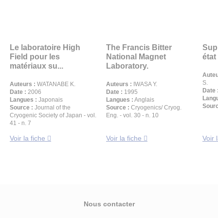
Le laboratoire High
The Francis Bitter
Sup
Field pour les
National Magnet
état
matériaux su...
Laboratory.
Auteu
S.
Auteurs :
WATANABE K.
Auteurs :
IWASA Y.
Date 
Date :
2006
Date :
1995
Langu
Langues :
Japonais
Langues :
Anglais
Sourc
Source :
Journal of the
Source :
Cryogenics/ Cryog.
Cryogenic Society of Japan - vol.
Eng. - vol. 30 - n. 10
41 - n. 7
Voir la fiche
Voir la fiche
Voir 
Nous contacter