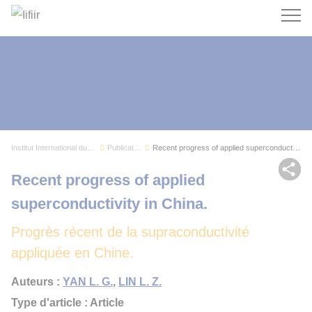
Recherc
Institut International du Froid
Publications
Recent progress of applied superconductivity in...
Par
Recent progress of applied
superconductivity in China.
Progrès récent de la supraconductivité
appliquée en Chine.
Auteurs :
YAN L. G.
,
LIN L. Z.
Type d'article : Article