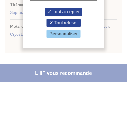
Thèmes :
Recherche, enseignement et formation
;
Tout accepter
Supraconduction
Tout refuser
Mots-clés :
Supraconduction
;
Aimant supraconducteur
;
Personnaliser
Cryostat
;
Chine
;
Recherche
;
Supraconducteur
L'IIF vous recommande