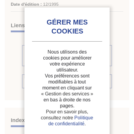
Date d'édition :
12/1995
Liens
Voir d'autres articles du même
Nous utilisons des
cookies pour améliorer
numéro (2)
votre expérience
utilisateur.
Vos préférences sont
Voir la source
modifiables à tout
moment en cliquant sur
« Gestion des services »
en bas à droite de nos
pages.
Pour en savoir plus,
consultez notre
Politique
Indexation
de confidentialité
.