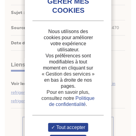
Sujet :
Environnement
Source :
Frío Calor Aire acondicionado - vol. 42 - n. 470
Nous utilisons des
cookies pour améliorer
Date d'édition :
06/2014
votre expérience
utilisateur.
Vos préférences sont
modifiables à tout
Liens
moment en cliquant sur
« Gestion des services »
en bas à droite de nos
Voir les traductions :
Refrigerant charge reduction in
pages.
th
Pour en savoir plus,
refrigerating systems, 25
Informatory Note on
consultez notre
Politique
refrigeration technologies.
de confidentialité
.
Voir d'autres articles du même
Tout accepter
numéro (1)