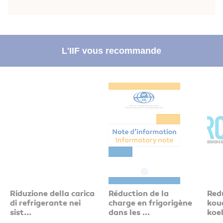
L'IIF vous recommande
Riduzione della carica
Réduction de la
Red
di refrigerante nei
charge en frigorigène
kou
sist...
dans les ...
koe