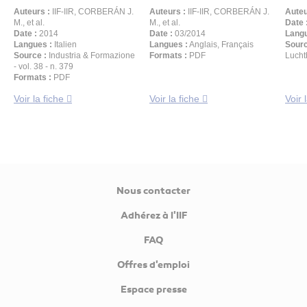
Auteurs :
IIF-IIR, CORBERÁN J.
Auteurs :
IIF-IIR, CORBERÁN J.
Auteu
M., et al.
M., et al.
Date 
Date :
2014
Date :
03/2014
Langu
Langues :
Italien
Langues :
Anglais, Français
Sourc
Source :
Industria & Formazione
Formats :
PDF
Lucht
- vol. 38 - n. 379
Formats :
PDF
Voir la fiche
Voir la fiche
Voir 
Nous contacter
Adhérez à l'IIF
FAQ
Offres d'emploi
Espace presse