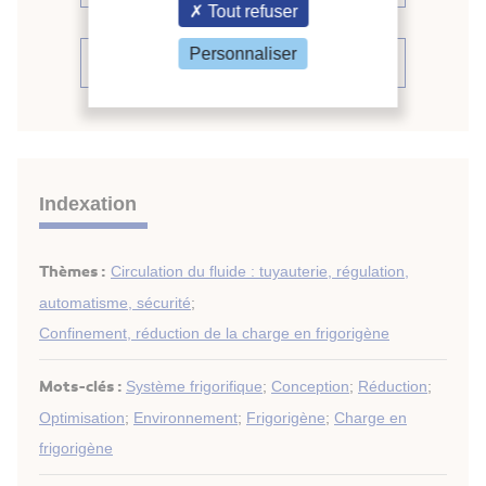
Tout refuser
Personnaliser
Voir la source
Indexation
Thèmes :
Circulation du fluide : tuyauterie, régulation,
automatisme, sécurité
;
Confinement, réduction de la charge en frigorigène
Mots-clés :
Système frigorifique
;
Conception
;
Réduction
;
Optimisation
;
Environnement
;
Frigorigène
;
Charge en
frigorigène