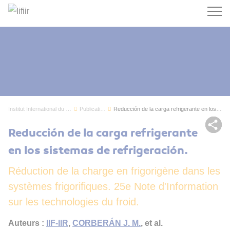
Recherc
Institut International du Froid
Publications
Reducción de la carga refrigerante en los siste...
Par
Reducción de la carga refrigerante
en los sistemas de refrigeración.
Réduction de la charge en frigorigène dans les
systèmes frigorifiques. 25e Note d'Information
sur les technologies du froid.
Auteurs :
IIF-IIR
,
CORBERÁN J. M.
, et al.