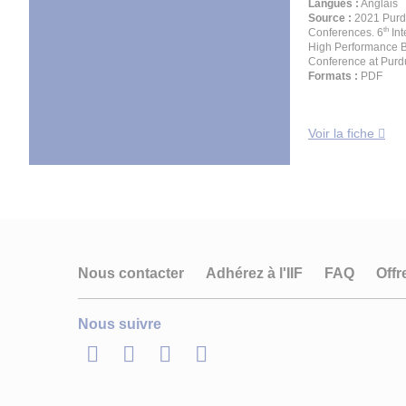
Langues :
Anglais
Source :
2021 Pur
th
Conferences. 6
Int
High Performance B
Conference at Purd
Formats :
PDF
Voir la fiche
Nous contacter
Adhérez à l'IIF
FAQ
Offr
Nous suivre
LinkedIn
Twitter
Facebook
Youtube