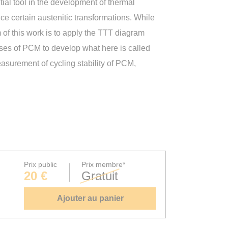
al tool in the development of thermal
ce certain austenitic transformations. While
m of this work is to apply the TTT diagram
sses of PCM to develop what here is called
surement of cycling stability of PCM,
Prix public
Prix membre*
20 €
Gratuit
Ajouter au panier