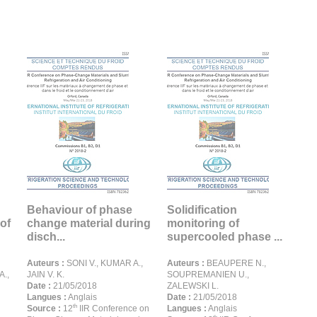
Behaviour of phase
Solidification
of
change material during
monitoring of
disch...
supercooled phase ...
Auteurs :
SONI V., KUMAR A.,
Auteurs :
BEAUPERE N.,
.,
JAIN V. K.
SOUPREMANIEN U.,
Date :
21/05/2018
ZALEWSKI L.
Langues :
Anglais
Date :
21/05/2018
th
Source :
12
IIR Conference on
Langues :
Anglais