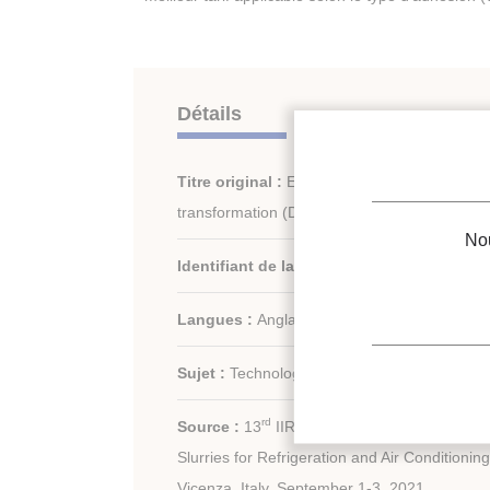
Détails
Titre original :
Employment of dynamic temp
transformation (DTTT) diagrams on phase c
Nou
Identifiant de la fiche :
30028873
Langues :
Anglais
Sujet :
Technologie
rd
Source :
13
IIR Conference on Phase-Chan
Slurries for Refrigeration and Air Conditionin
Vicenza, Italy, September 1-3, 2021.