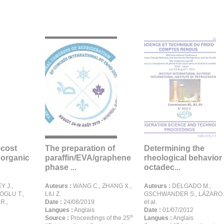
-cost
The preparation of
Determining the
norganic
paraffin/EVA/graphene
rheological behavior 
phase ...
octadec...
 J.,
Auteurs :
WANG C., ZHANG X.,
Auteurs :
DELGADO M.,
OGLU T.,
LIU Z.
GSCHWANDER S., LÁZARO A
R.,
Date :
24/08/2019
et al.
Langues :
Anglais
Date :
01/07/2012
th
Source :
Proceedings of the 25
Langues :
Anglais