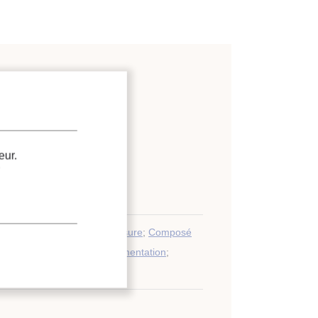
modynamiques
;
es (MCP, coulis de glace…)
;
eur.
mique
.
té
;
Cycle
;
Instrument de mesure
;
Composé
;
Durée
;
Diagramme
;
Experimentation
;
gie