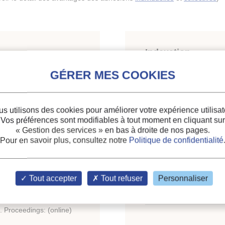
Indexation
erature-time-
Thèmes :
Mesures ther
hange materials (PCM).
Frigoporteurs diphasiqu
s utilisons des cookies pour améliorer votre expérience utilisat
Transfert de chaleur
;
Vos préférences sont modifiables à tout moment en cliquant sur
Transfert de masse
;
« Gestion des services »
en bas à droite de nos pages.
Stockage d'énergie ther
Pour en savoir plus, consultez notre
Politique de confidentialité
Mots-clés :
PCM
;
Stabili
Tout accepter
Tout refuser
Personnaliser
organique
;
Température
Fusion
;
Stockage d'éner
ge Materials and
g. Proceedings: (online)