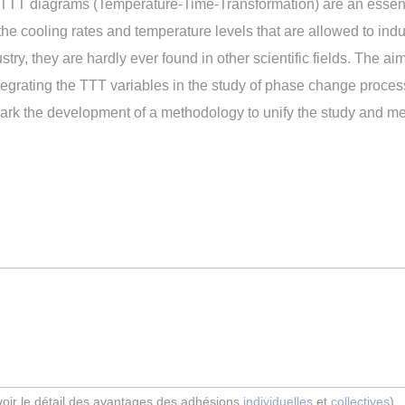
 TTT diagrams (Temperature-Time-Transformation) are an essenti
the cooling rates and temperature levels that are allowed to indu
try, they are hardly ever found in other scientific fields. The ai
ntegrating the TTT variables in the study of phase change proce
k the development of a methodology to unify the study and mea
(voir le détail des avantages des adhésions
individuelles
et
collectives
)