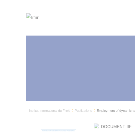
Institut International du Froid
Publications
Employment of dynamic tem
DOCUMENT IIF