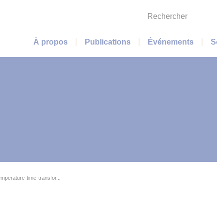
Rechercher
Menu principal
À propos
Publications
Événements
S
perature-time-transfor...