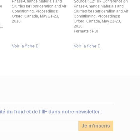
th
Phase-Change Materials and
Source :
12
IIR Conference on
ge
Slurries for Refrigeration and Air
Phase-Change Materials and
Conditioning. Proceedings:
Slurries for Refrigeration and Air
Orford, Canada, May 21-23,
Conditioning. Proceedings:
2018.
Orford, Canada, May 21-23,
1,
2018.
Formats :
PDF
Voir la fiche
Voir la fiche
té du froid et de l'IIF dans notre newsletter :