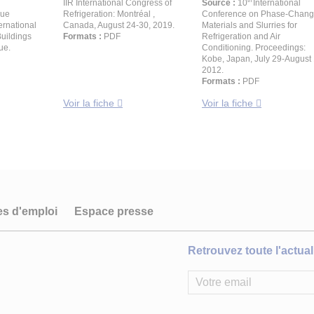
th
IIR International Congress of
Source :
10
International
due
Refrigeration: Montréal ,
Conference on Phase-Chan
ernational
Canada, August 24-30, 2019.
Materials and Slurries for
uildings
Formats :
PDF
Refrigeration and Air
ue.
Conditioning. Proceedings:
Kobe, Japan, July 29-August 
2012.
Formats :
PDF
Voir la fiche
Voir la fiche
es d'emploi
Espace presse
Retrouvez toute l'actuali