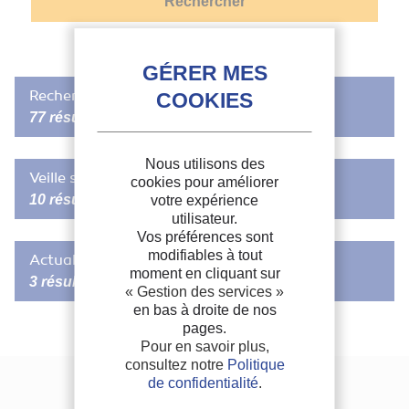
Rechercher dans FRIDOC
77 résultats
Nous utilisons des
DOCUMENT IIF
Veille sectorielle
cookies pour améliorer
Performance analyzes of an integrated phosphoric
10 résultats
votre expérience
acid fuel cell and thermoelectric device system for
utilisateur.
power and cooling cogeneration.
Vos préférences sont
Singapour expérimente le refroidissement d’air
modifiables à tout
Actualités de l'IIF
Analyse de performance d’une pile à combustible intégrée à
extérieur thermoélectrique
moment en cliquant sur
l’acide phosphorique et d’un système
thermoélectrique
pour
3 résultats
« Gestion des services »
la cogénération d’électricité et de
froid
.
À Singapour, la terrasse d’un restaurant en bord de rivière et
en bas à droite de nos
des aires de jeux pour enfants sont depuis peu refroidies
Auteurs :
WU M., ZHANG H., ZHAO J.
pages.
grâce à une technologie de refroidissement thermoélectrique
Invitation à rejoindre le groupe de travail de l'IIF :
Date d'édition :
05/2018
à l’état solide.
Pour en savoir plus,
Refroidissement et chauffage à l'état solide
Langues :
Anglais
consultez notre
Politique
Mots-clés :
Froid thermoélectrique
, Phosphore, Générateur, Pile a
Créé l'année dernière, ce tout dernier groupe de travail de l'IIF
Date de publication :
30-12-2019
de confidentialité
.
combustible, Performance, Modélisation, Chaleur perdue,
Nous contacter
a pour objectif de promouvoir la collaboration internationale
Cogénération, Acide
Lire la suite