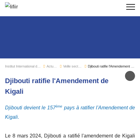
Recherc
Institut International du Froid
Actualités
Veille sectorielle
Djibouti ratifie l'Amendement de Kigali
Par
Djibouti ratifie l'Amendement de
Kigali
ème
Djibouti devient le 157
pays à ratifier l'Amendement de
Kigali.
Le 8 mars 2024, Djibouti a ratifié l'amendement de Kigali